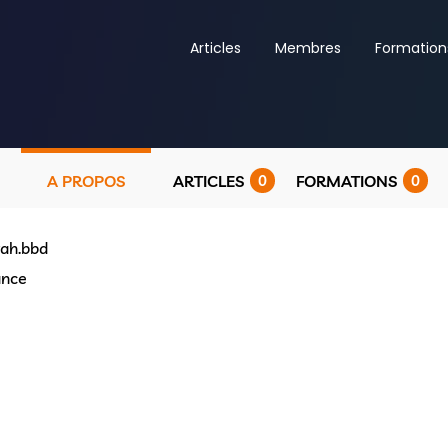
Articles
Membres
Formation
A PROPOS
ARTICLES
0
FORMATIONS
0
rah.bbd
ance