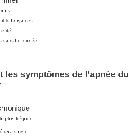
mmeil
oires ;
uffle bruyantes ;
enté ;
 dans la journée.
t les symptômes de l’apnée du
?
chronique
e plus fréquent.
généralement :