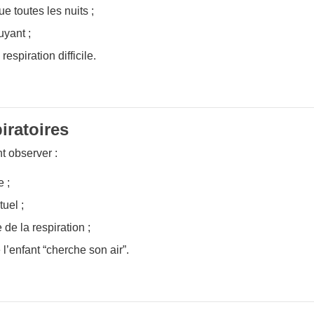
e toutes les nuits ;
uyant ;
espiration difficile.
iratoires
t observer :
e ;
tuel ;
 de la respiration ;
l’enfant “cherche son air”.