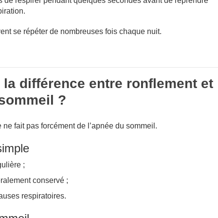
rs de respirer pendant quelques secondes avant de reprendre
iration.
nt se répéter de nombreuses fois chaque nuit.
 la différence entre ronflement et
sommeil ?
e ne fait pas forcément de l’apnée du sommeil.
simple
ulière ;
ralement conservé ;
uses respiratoires.