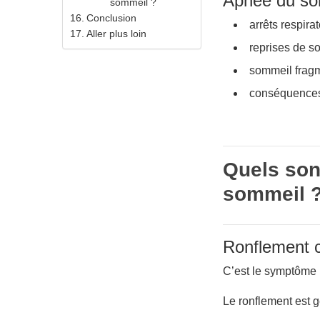
Apnée du so
sommeil ?
Conclusion
arrêts respirat
Aller plus loin
reprises de so
sommeil fragm
conséquences
Quels son
sommeil 
Ronflement 
C’est le symptôme l
Le ronflement est 