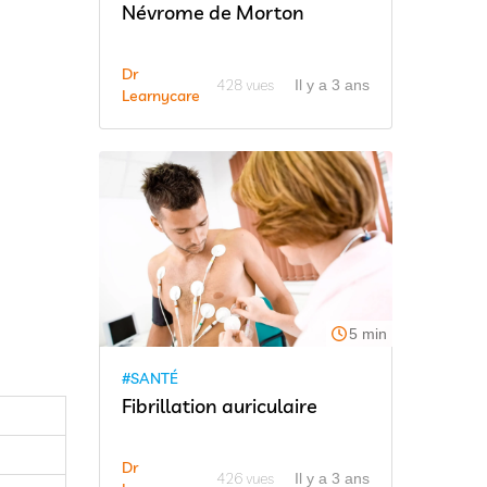
Névrome de Morton
Dr
428 vues
Il y a 3 ans
Learnycare
5 min
#SANTÉ
Fibrillation auriculaire
Dr
426 vues
Il y a 3 ans