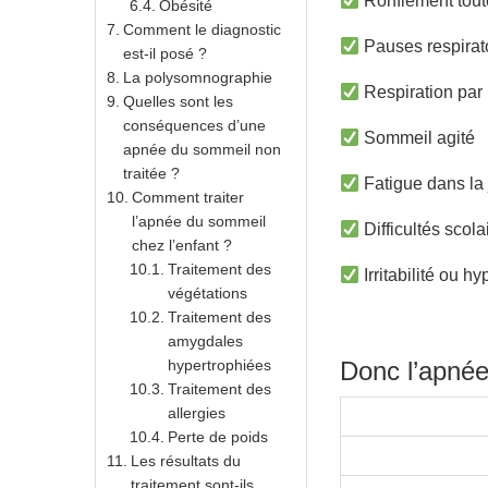
Ronflement toute
Obésité
Comment le diagnostic
Pauses respirat
est-il posé ?
La polysomnographie
Respiration par
Quelles sont les
conséquences d’une
Sommeil agité
apnée du sommeil non
traitée ?
Fatigue dans la
Comment traiter
l’apnée du sommeil
Difficultés scola
chez l’enfant ?
Traitement des
Irritabilité ou hy
végétations
Traitement des
amygdales
hypertrophiées
Donc l’apnée
Traitement des
allergies
Perte de poids
Les résultats du
traitement sont-ils