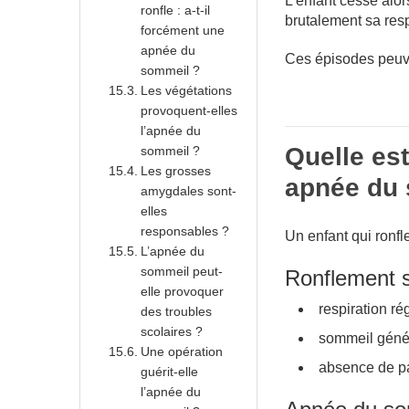
L’enfant cesse alo
ronfle : a-t-il
brutalement sa resp
forcément une
apnée du
Ces épisodes peuve
sommeil ?
Les végétations
provoquent-elles
l’apnée du
Quelle est
sommeil ?
Les grosses
apnée du 
amygdales sont-
elles
responsables ?
Un enfant qui ronfl
L’apnée du
sommeil peut-
Ronflement 
elle provoquer
respiration rég
des troubles
scolaires ?
sommeil géné
Une opération
absence de pa
guérit-elle
l’apnée du