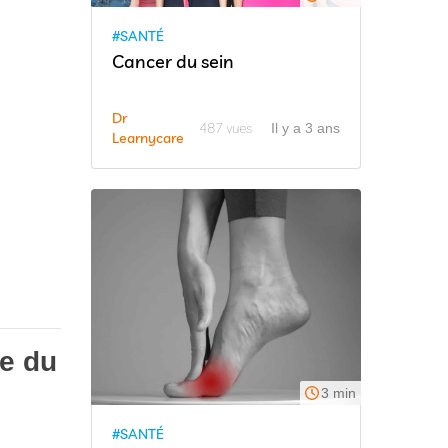
#SANTÉ
Cancer du sein
Dr
487 vues
Il y a 3 ans
Learnycare
e du
3 min
#SANTÉ