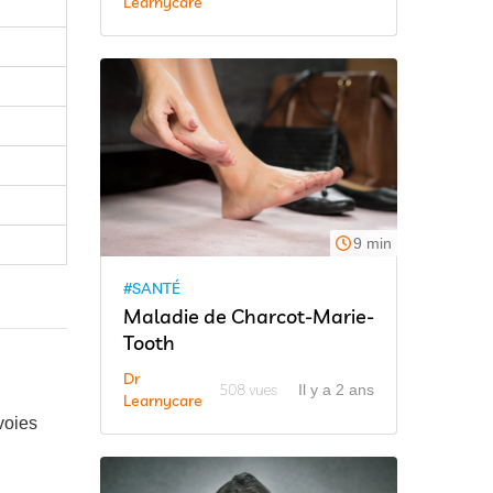
Learnycare
9 min
#SANTÉ
Maladie de Charcot-Marie-
Tooth
Dr
508 vues
Il y a 2 ans
Learnycare
voies