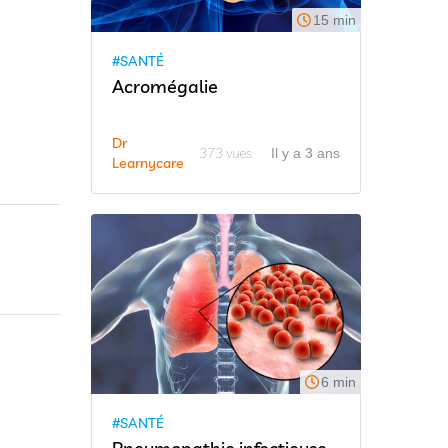
15 min
#SANTÉ
Acromégalie
Dr
373 vues
Il y a 3 ans
Learnycare
6 min
#SANTÉ