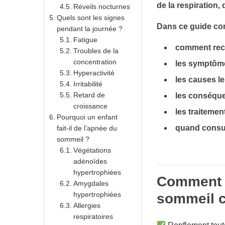
de la respiration, 
Réveils nocturnes
Quels sont les signes
Dans ce guide com
pendant la journée ?
Fatigue
comment rec
Troubles de la
concentration
les symptôme
Hyperactivité
les causes le
Irritabilité
Retard de
les conséque
croissance
les traitement
Pourquoi un enfant
quand consul
fait-il de l’apnée du
sommeil ?
Végétations
adénoïdes
hypertrophiées
Comment r
Amygdales
hypertrophiées
sommeil c
Allergies
respiratoires