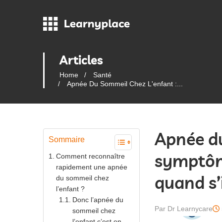
Articles
Home
Santé
Apnée Du Sommeil Chez L'enfant :...
Apnée du
Sommaire
symptôme
Comment reconnaître
rapidement une apnée
quand s’
du sommeil chez
l’enfant ?
Donc l’apnée du
Par Dr Learnycare
sommeil chez
l’enfant c’est en