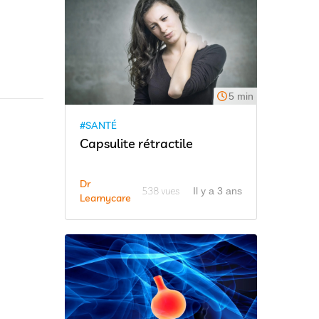
5 min
#SANTÉ
Capsulite rétractile
Dr
538 vues
Il y a 3 ans
Learnycare