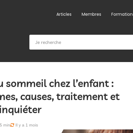
Articles
Membres
Formation
 sommeil chez l’enfant :
s, causes, traitement et
inquiéter
5 min
Il y a 1 mois