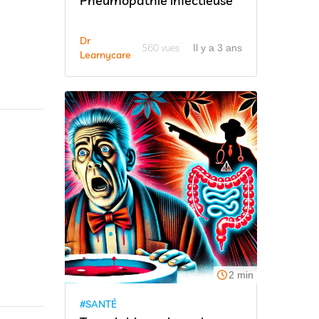
Pneumopathie infectieuse
Dr
560 vues
Il y a 3 ans
Learnycare
2 min
#SANTÉ