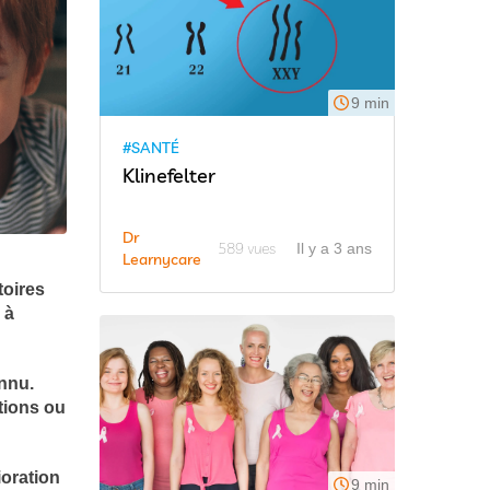
9 min
#SANTÉ
Klinefelter
Dr
589 vues
Il y a 3 ans
Learnycare
toires
 à
nnu.
tions ou
ioration
9 min