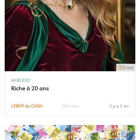
5 min
#ARGENT
Riche à 20 ans
LEROY du CASH
344 vues
Il y a 1 an