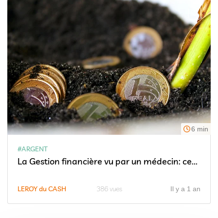
6 min
#ARGENT
La Gestion financière vu par un médecin: ce...
LEROY du CASH
386 vues
Il y a 1 an