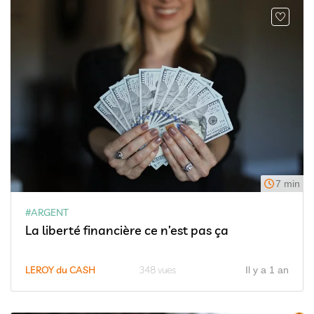
7 min
#ARGENT
La liberté financière ce n’est pas ça
LEROY du CASH
348 vues
Il y a 1 an