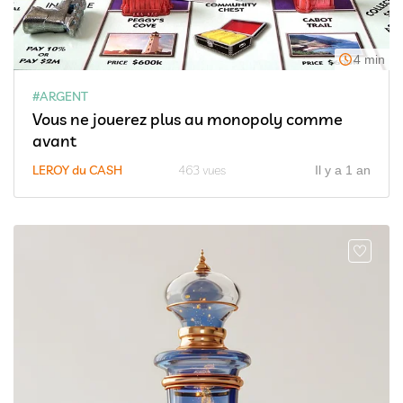
4 min
#ARGENT
Vous ne jouerez plus au monopoly comme
avant
LEROY du CASH
463 vues
Il y a 1 an