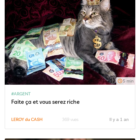
5 min
#ARGENT
Faite ça et vous serez riche
LEROY du CASH
369 vues
Il y a 1 an