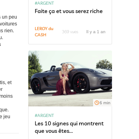
#ARGENT
Faite ça et vous serez riche
s un peu
voitures
LEROY du
s rien.
369 vues
Il y a 1 an
CASH
u.
s
is, et
er
 moins
6 min
que.
#ARGENT
e jeu
Les 10 signes qui montrent
que vous êtes...