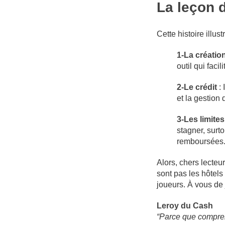
La leçon 
Cette histoire ill
1-La créatio
outil qui faci
2-Le crédit
: 
et la gestion 
3-Les limite
stagner, surt
remboursées
Alors, chers lecteu
sont pas les hôtels 
joueurs. À vous de
Leroy du Cash
“Parce que comprend