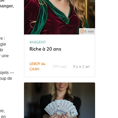
 de
hanger,
5 min
e :
#ARGENT
agie
Riche à 20 ans
ir
r une
LEROY du
344 vues
Il y a 1 an
CASH
rojets —
coup de
re
,
i en