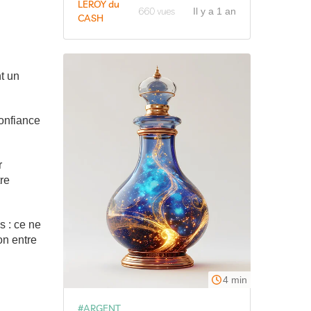
LEROY du
660 vues
Il y a 1 an
CASH
t un
confiance
r
tre
s : ce ne
on entre
4 min
#ARGENT