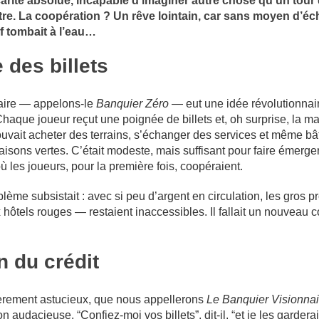
carité absolue, incapable d’imaginer autre chose qu’un tour
utre. La coopération ? Un rêve lointain, car sans moyen d’éc
if tombait à l’eau…
 des billets
naire — appelons-le
Banquier Zéro
— eut une idée révolutionnair
Chaque joueur reçut une poignée de billets et, oh surprise, la m
ouvait acheter des terrains, s’échanger des services et même bât
isons vertes. C’était modeste, mais suffisant pour faire émerge
ù les joueurs, pour la première fois, coopéraient.
ème subsistait : avec si peu d’argent en circulation, les gros p
ôtels rouges — restaient inaccessibles. Il fallait un nouveau 
n du crédit
ièrement astucieux, que nous appellerons
Le Banquier Visionnai
 audacieuse. “Confiez-moi vos billets”, dit-il, “et je les gardera