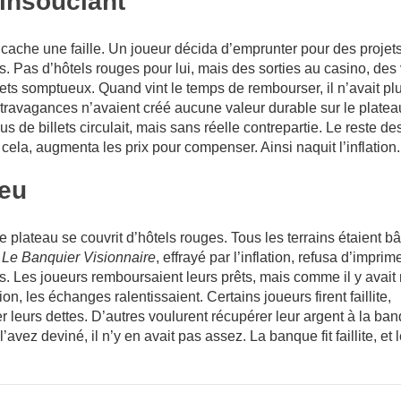
 insouciant
 cache une faille. Un joueur décida d’emprunter pour des projet
. Pas d’hôtels rouges pour lui, mais des sorties au casino, des 
ts somptueux. Quand vint le temps de rembourser, il n’avait plu
travagances n’avaient créé aucune valeur durable sur le platea
s de billets circulait, mais sans réelle contrepartie. Le reste de
 cela, augmenta les prix pour compenser. Ainsi naquit l’inflation.
jeu
e plateau se couvrit d’hôtels rouges. Tous les terrains étaient bât
.
Le Banquier Visionnaire
, effrayé par l’inflation, refusa d’imprim
s. Les joueurs remboursaient leurs prêts, mais comme il y avait
ion, les échanges ralentissaient. Certains joueurs firent faillite,
 leurs dettes. D’autres voulurent récupérer leur argent à la ban
vez deviné, il n’y en avait pas assez. La banque fit faillite, et l