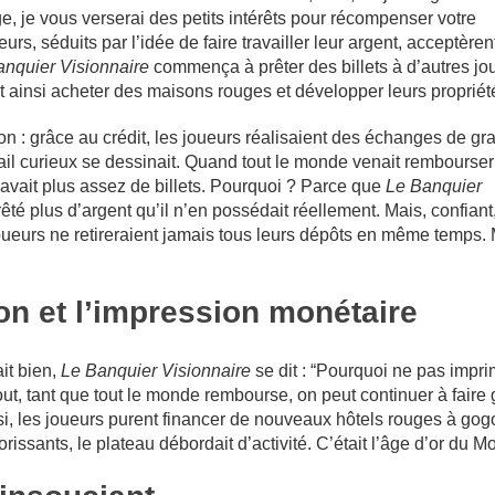
, je vous verserai des petits intérêts pour récompenser votre
urs, séduits par l’idée de faire travailler leur argent, acceptèren
anquier Visionnaire
commença à prêter des billets à d’autres jo
 ainsi acheter des maisons rouges et développer leurs propriét
ion : grâce au crédit, les joueurs réalisaient des échanges de g
ail curieux se dessinait. Quand tout le monde venait rembourser
avait plus assez de billets. Pourquoi ? Parce que
Le Banquier
êté plus d’argent qu’il n’en possédait réellement. Mais, confiant, 
 joueurs ne retireraient jamais tous leurs dépôts en même temps. 
on et l’impression monétaire
ait bien,
Le Banquier Visionnaire
se dit : “Pourquoi ne pas impri
tout, tant que tout le monde rembourse, on peut continuer à faire 
si, les joueurs purent financer de nouveaux hôtels rouges à gog
rissants, le plateau débordait d’activité. C’était l’âge d’or du M