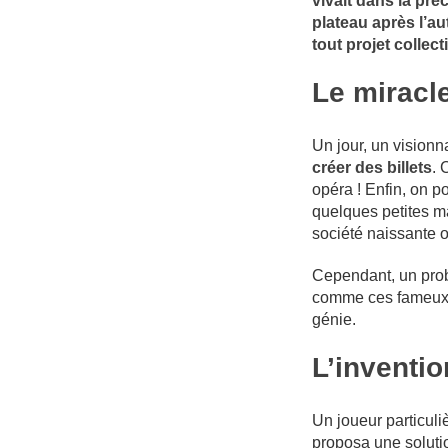
vivait dans la pré
plateau après l’a
tout projet collect
Le miracle
Un jour, un vision
créer des billets
. 
opéra ! Enfin, on p
quelques petites ma
société naissante o
Cependant, un probl
comme ces fameux h
génie.
L’inventio
Un joueur particul
proposa une solution