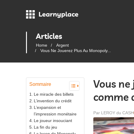
Articles
Home
Argent
Vous Ne Jouerez Plus Au Monopoly...
Vous ne 
Sommaire
comme 
Le miracle des billets
L’invention du crédit
L’expansion et
Par LEROY du CASH
l’impression monétaire
Le joueur insouciant
La fin du jeu
La leçon de Monopoly