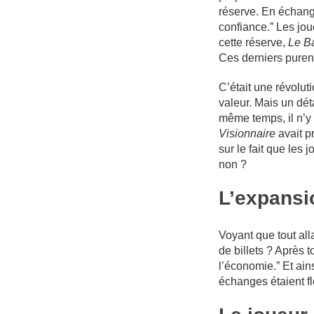
réserve. En échange
confiance.” Les joue
cette réserve,
Le B
Ces derniers purent
C’était une révolut
valeur. Mais un dét
même temps, il n’y 
Visionnaire
avait pr
sur le fait que les
non ?
L’expansi
Voyant que tout all
de billets ? Après 
l’économie.” Et ain
échanges étaient flo