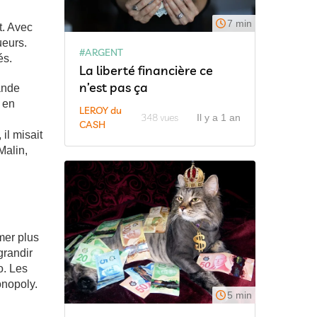
7 min
t. Avec
ueurs.
#ARGENT
és.
La liberté financière ce
n’est pas ça
rande
 en
LEROY du
348 vues
Il y a 1 an
CASH
il misait
Malin,
mer plus
grandir
o. Les
onopoly.
5 min