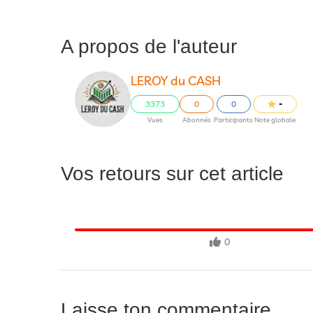
A propos de l'auteur
LEROY du CASH
3373
0
0
-
Vues
Abonnés
Participants
Note globale
Vos retours sur cet article
0
Laisse ton commentaire