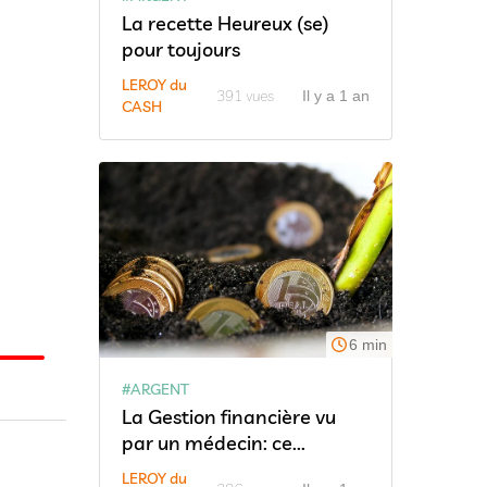
La recette Heureux (se)
pour toujours
LEROY du
391 vues
Il y a 1 an
CASH
6 min
#ARGENT
La Gestion financière vu
par un médecin: ce...
LEROY du