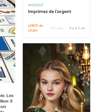
#ARGENT
Imprimez de l’argent
LEROY du
412 vues
Il y a 1 an
CASH
iste. Les
eur. Il
acun