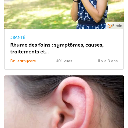
5 min
#SANTÉ
Rhume des foins : symptômes, causes,
traitements et...
Dr Learnycare
401 vues
Il y a 3 ans