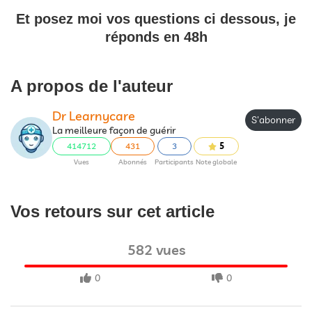
Et posez moi vos questions ci dessous, je
réponds en 48h
A propos de l'auteur
Dr Learnycare
S'abonner
La meilleure façon de guérir
414712
431
3
5
Vues
Abonnés
Participants
Note globale
Vos retours sur cet article
582 vues
0
0