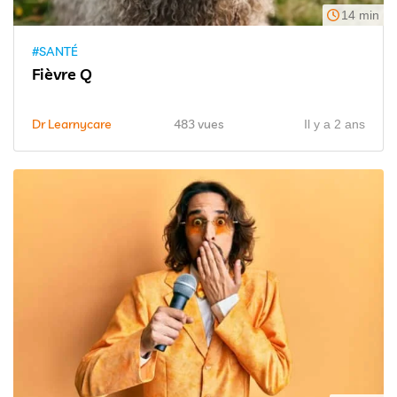
14 min
#SANTÉ
Fièvre Q
Dr Learnycare
483 vues
Il y a 2 ans