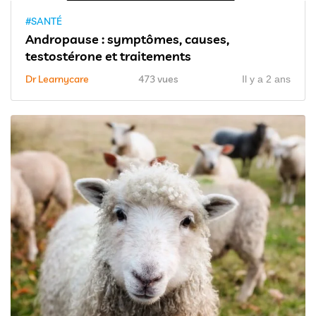
#SANTÉ
Andropause : symptômes, causes,
testostérone et traitements
Dr Learnycare
473 vues
Il y a 2 ans