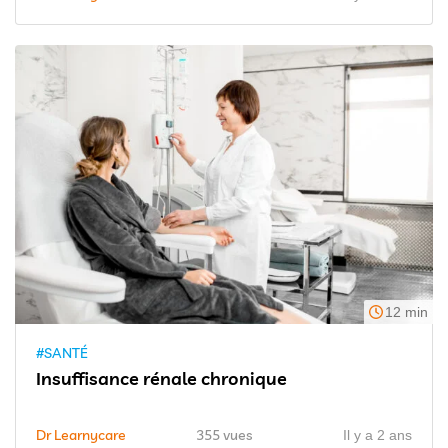
12 min
#SANTÉ
Insuffisance rénale chronique
Dr Learnycare
355 vues
Il y a 2 ans