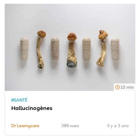
10 min
#SANTÉ
Hallucinogènes
Dr Learnycare
389 vues
Il y a 3 ans