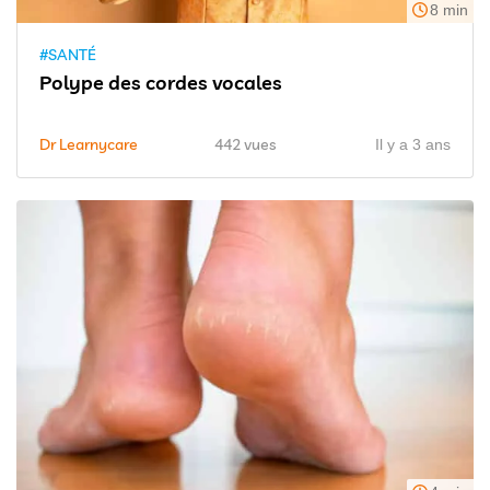
8 min
#SANTÉ
Polype des cordes vocales
Dr Learnycare
442 vues
Il y a 3 ans