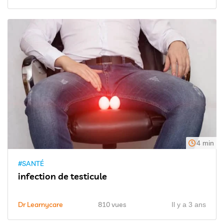
4 min
#SANTÉ
infection de testicule
Dr Learnycare
810 vues
Il y a 3 ans