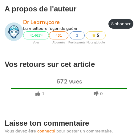
A propos de l'auteur
Dr Learnycare
S'abonner
La meilleure façon de guérir
414659
431
3
5
Vues
Abonnés
Participants
Note globale
Vos retours sur cet article
672 vues
1
0
Laisse ton commentaire
Vous devez être
connecté
pour poster un commentaire.