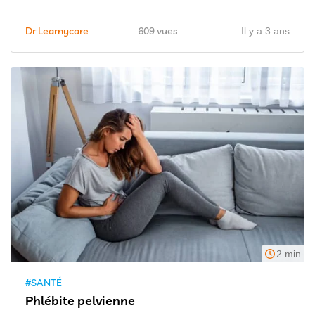
Dr Learnycare
609 vues
Il y a 3 ans
2 min
#SANTÉ
Phlébite pelvienne