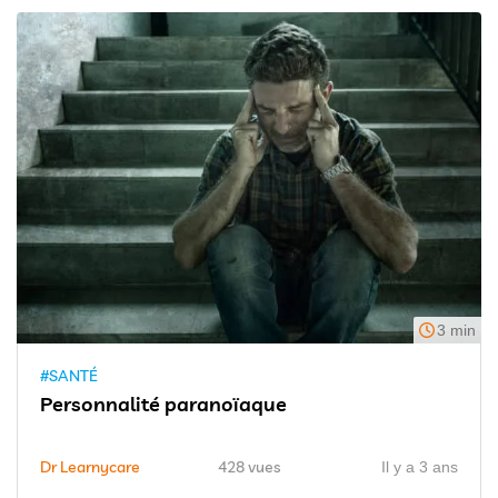
3 min
#SANTÉ
Personnalité paranoïaque
Dr Learnycare
428 vues
Il y a 3 ans