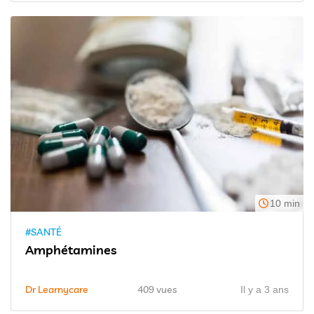
10 min
#SANTÉ
Amphétamines
Dr Learnycare
409 vues
Il y a 3 ans