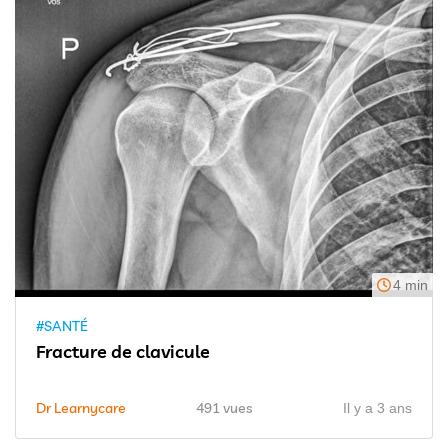
4 min
#SANTÉ
Fracture de clavicule
Dr Learnycare
491 vues
Il y a 3 ans