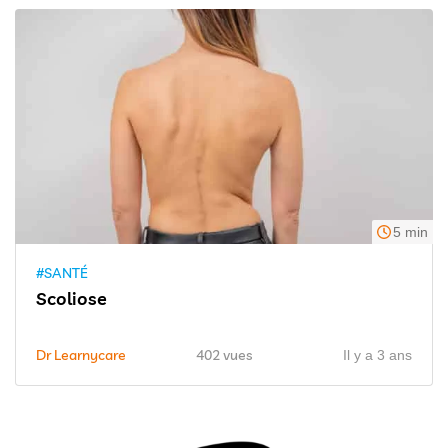
5 min
#SANTÉ
Scoliose
Dr Learnycare
402 vues
Il y a 3 ans