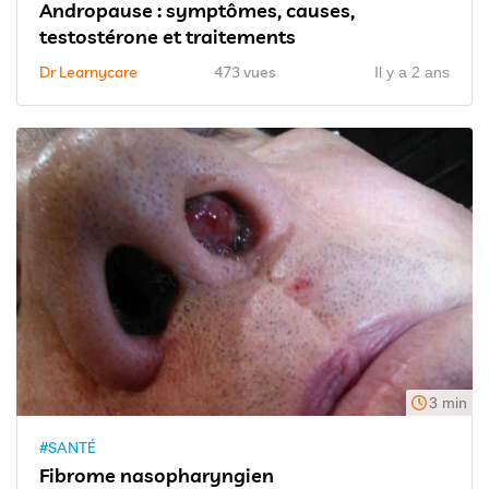
Andropause : symptômes, causes,
testostérone et traitements
Dr Learnycare
473 vues
Il y a 2 ans
3 min
#SANTÉ
Fibrome nasopharyngien