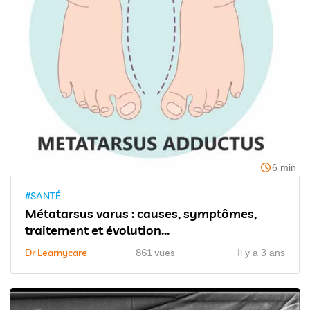
6 min
#SANTÉ
Métatarsus varus : causes, symptômes,
traitement et évolution...
Dr Learnycare
861 vues
Il y a 3 ans