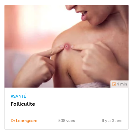
4 min
#SANTÉ
Folliculite
Dr Learnycare
508 vues
Il y a 3 ans