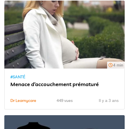
4 min
#SANTÉ
Menace d’accouchement prématuré
Dr Learnycare
449 vues
Il y a 3 ans