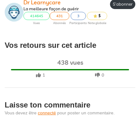
Dr Learnycare
S'abonner
La meilleure façon de guérir
414645
431
3
5
Vues
Abonnés
Participants
Note globale
Vos retours sur cet article
438 vues
1
0
Laisse ton commentaire
Vous devez être
connecté
pour poster un commentaire.