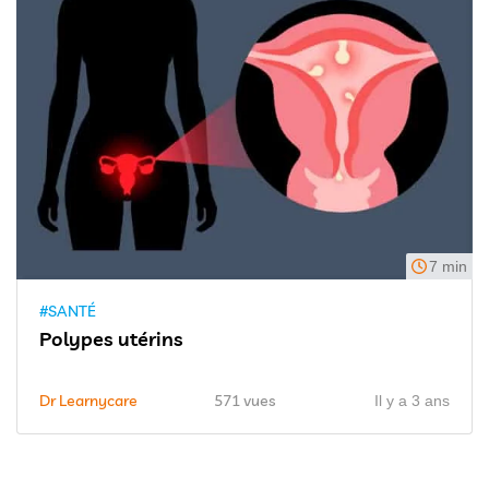
7 min
#SANTÉ
Polypes utérins
Dr Learnycare
571 vues
Il y a 3 ans