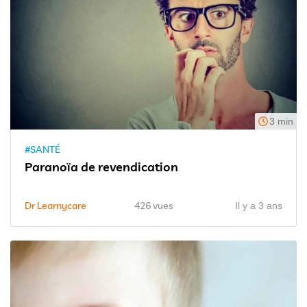
3 min
#SANTÉ
Paranoïa de revendication
Dr Learnycare
426 vues
Il y a 3 ans