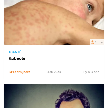
4 min
#SANTÉ
Rubéole
Dr Learnycare
430 vues
Il y a 3 ans