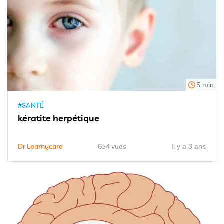
5 min
#SANTÉ
kératite herpétique
Dr Learnycare
654 vues
Il y a 3 ans