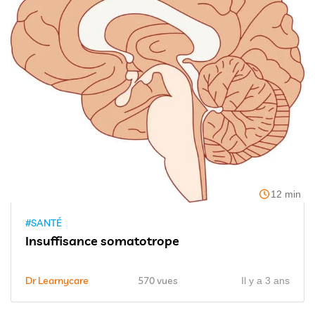
12 min
#SANTÉ
Insuffisance somatotrope
Dr Learnycare
570 vues
Il y a 3 ans