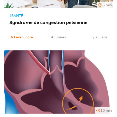
5 min
#SANTÉ
Syndrome de congestion pelvienne
Dr Learnycare
436 vues
Il y a 3 ans
10 min