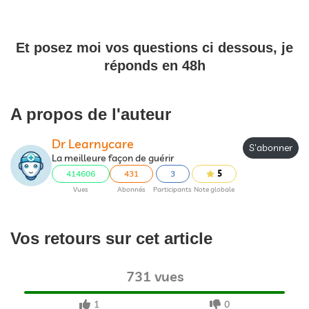
Et posez moi vos questions ci dessous, je
réponds en 48h
A propos de l'auteur
Dr Learnycare
S'abonner
La meilleure façon de guérir
414606
431
3
5
Vues
Abonnés
Participants
Note globale
Vos retours sur cet article
731 vues
1
0