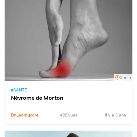
3 min
#SANTÉ
Névrome de Morton
Dr Learnycare
428 vues
Il y a 3 ans