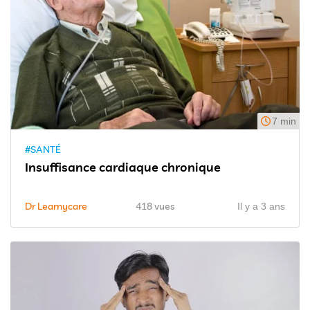
7 min
#SANTÉ
Insuffisance cardiaque chronique
Dr Learnycare
418 vues
Il y a 3 ans