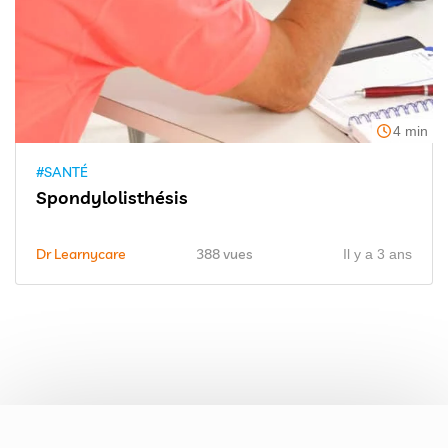
4 min
#SANTÉ
Spondylolisthésis
Dr Learnycare
388 vues
Il y a 3 ans