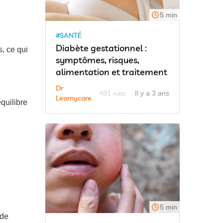
5 min
#SANTÉ
Diabète gestationnel :
s, ce qui
symptômes, risques,
alimentation et traitement
Dr
491 vues
Il y a 3 ans
Learnycare
quilibre
5 min
 de