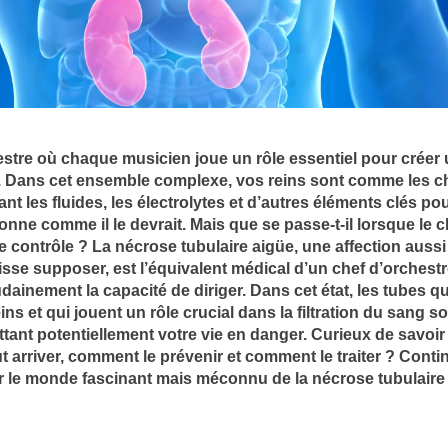
stre où chaque musicien joue un rôle essentiel pour créer
. Dans cet ensemble complexe, vos reins sont comme les c
ant les fluides, les électrolytes et d’autres éléments clés po
onne comme il le devrait. Mais que se passe-t-il lorsque le c
e contrôle ? La nécrose tubulaire aigüe, une affection auss
sse supposer, est l’équivalent médical d’un chef d’orchestr
dainement la capacité de diriger. Dans cet état, les tubes qu
s et qui jouent un rôle crucial dans la filtration du sang s
nt potentiellement votre vie en danger. Curieux de savoir
 arriver, comment le prévenir et comment le traiter ? Conti
ir le monde fascinant mais méconnu de la nécrose tubulaire