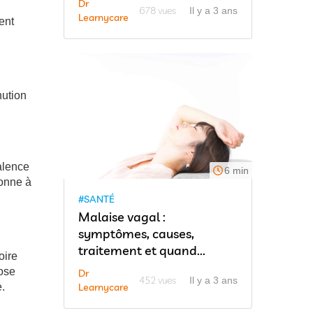
Dr
678 vues
Il y a 3 ans
Learnycare
ent
nution
alence
6 min
sonne à
#SANTÉ
Malaise vagal :
symptômes, causes,
traitement et quand...
oire
rose
Dr
452 vues
Il y a 3 ans
Learnycare
.