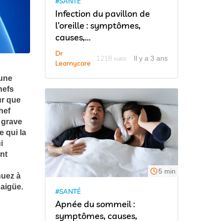
#SANTÉ
Infection du pavillon de
l’oreille : symptômes,
causes,...
Dr
1218 vues
Il y a 3 ans
Learnycare
 une
hefs
ur que
hef
i grave
e qui la
i
ont
5 min
nuez à
 aigüe.
#SANTÉ
Apnée du sommeil :
symptômes, causes,