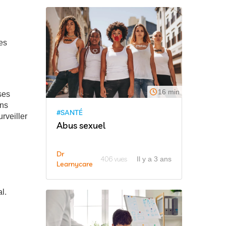
des
16 min
ses
ons
#SANTÉ
rveiller
Abus sexuel
Dr
406 vues
Il y a 3 ans
Learnycare
l.