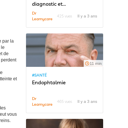
diagnostic et...
Dr
425 vues
Il y a 3 ans
Learnycare
 par la
 le
et de
 perdent
11 min
re
#SANTÉ
teinte et
Endophtalmie
Dr
465 vues
Il y a 3 ans
Learnycare
des
peut vous
reins.