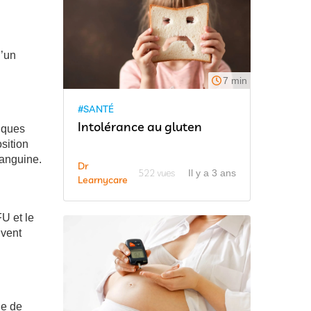
d’un
7 min
#SANTÉ
Intolérance au gluten
iques
sition
sanguine.
Dr
522 vues
Il y a 3 ans
Learnycare
U et le
uvent
le de