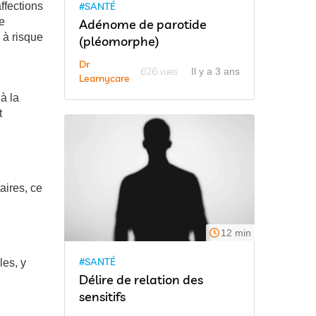
#SANTÉ
ffections
e
Adénome de parotide
 à risque
(pléomorphe)
Dr
626 vues
Il y a 3 ans
Learnycare
à la
t
aires, ce
12 min
#SANTÉ
les, y
Délire de relation des
sensitifs