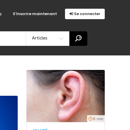
s
S'inscrire maintenant
Se connecter
Articles
6 min