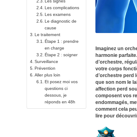
Les signes
Les complications
Les examens
Le diagnostic de
cause
Le traitement
Étape 1 : prendre
en charge
Imaginez un orche
Étape 2 : soigner
harmonie parfaite
Surveillance
d’orchestre, régul
Prévention
votre corps foncti
Aller plus loin
d’orchestre perd l
Et posez moi vos
que son nom le lai
questions ci
affection perd sou
dessous, je
composent vos rein
réponds en 48h
endommagés, metta
comment cela peut
lire pour découvr