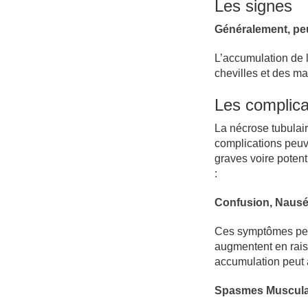
Les signes
Généralement, peu
L’accumulation de l
chevilles et des ma
Les complica
La nécrose tubulair
complications peuve
graves voire potent
:
Confusion, Naus
Ces symptômes peuv
augmentent en raiso
accumulation peut a
Spasmes Muscula