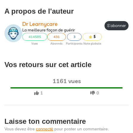
A propos de l'auteur
Dr Learnycare
S'abonner
La meilleure façon de guérir
414585
431
3
5
Vues
Abonnés
Participants
Note globale
Vos retours sur cet article
1161 vues
1
0
Laisse ton commentaire
Vous devez être
connecté
pour poster un commentaire.