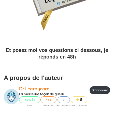
Et posez moi vos questions ci dessous, je
réponds en 48h
A propos de l'auteur
Dr Learnycare
S'abonner
La meilleure façon de guérir
414792
431
3
5
Vues
Abonnés
Participants
Note globale