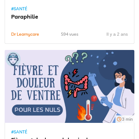
#SANTÉ
Paraphilie
Dr Learnycare
594 vues
Il y a 2 ans
3 min
#SANTÉ