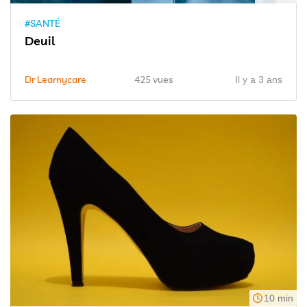
#SANTÉ
Deuil
Dr Learnycare
425 vues
Il y a 3 ans
10 min