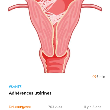
6 min
#SANTÉ
Adhérences utérines
Dr Learnycare
703 vues
Il y a 3 ans