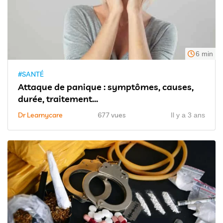
6 min
#SANTÉ
Attaque de panique : symptômes, causes,
durée, traitement...
Dr Learnycare
677 vues
Il y a 3 ans