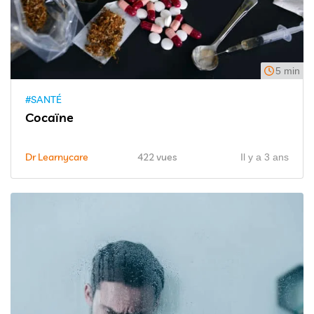
5 min
#SANTÉ
Cocaïne
Dr Learnycare
422 vues
Il y a 3 ans