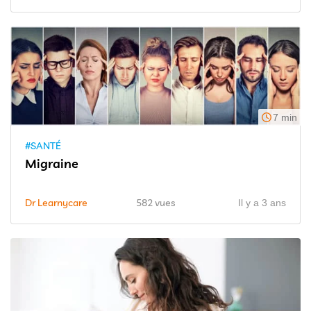
7 min
#SANTÉ
Migraine
Dr Learnycare
582 vues
Il y a 3 ans