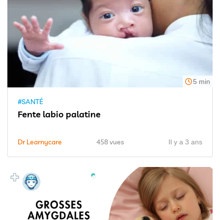
5 min
#SANTÉ
Fente labio palatine
Dr Learnycare
458 vues
Il y a 3 ans