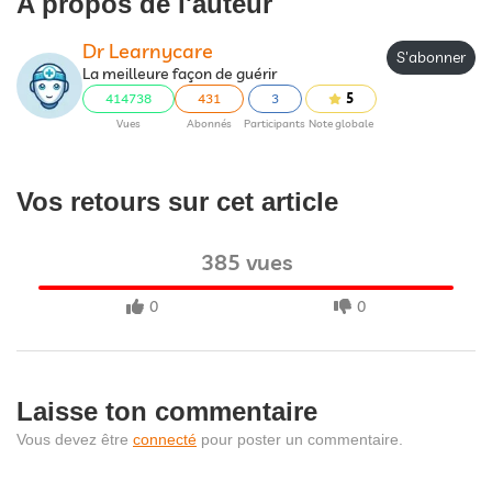
A propos de l'auteur
Dr Learnycare
S'abonner
La meilleure façon de guérir
414738
431
3
5
Vues
Abonnés
Participants
Note globale
Vos retours sur cet article
385 vues
0
0
Laisse ton commentaire
Vous devez être
connecté
pour poster un commentaire.