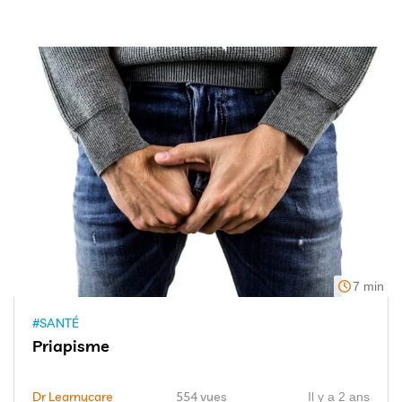
7 min
#SANTÉ
Priapisme
Dr Learnycare
554 vues
Il y a 2 ans