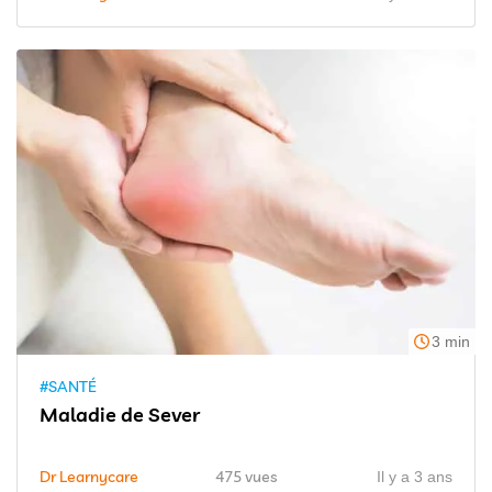
3 min
#SANTÉ
Maladie de Sever
Dr Learnycare
475 vues
Il y a 3 ans