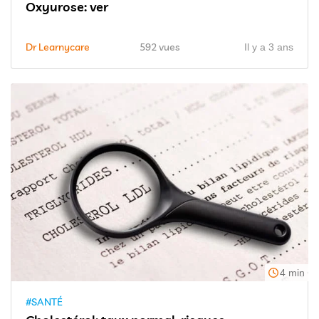
Oxyurose: ver
Dr Learnycare
592 vues
Il y a 3 ans
4 min
#SANTÉ