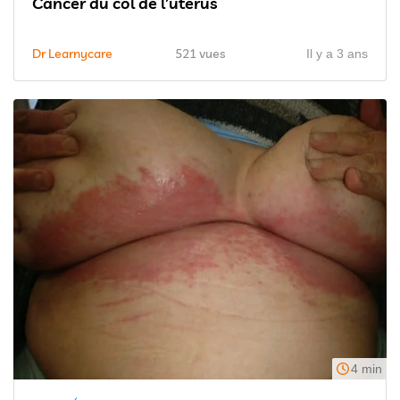
Cancer du col de l’utérus
Dr Learnycare
521 vues
Il y a 3 ans
4 min