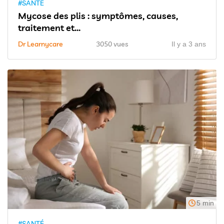
#SANTÉ
Mycose des plis : symptômes, causes,
traitement et...
Dr Learnycare
3050 vues
Il y a 3 ans
5 min
#SANTÉ