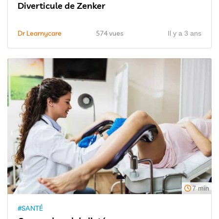
Diverticule de Zenker
Dr Learnycare
574 vues
Il y a 3 ans
7 min
#SANTÉ