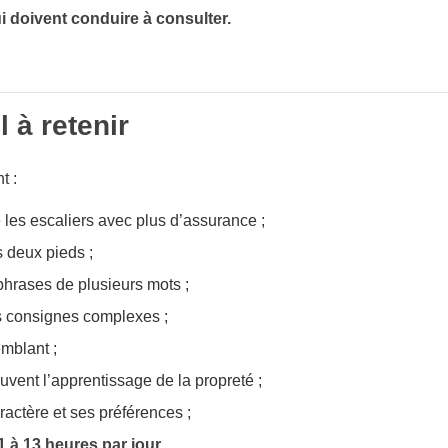
i doivent conduire à consulter.
l à retenir
t :
 les escaliers avec plus d’assurance ;
s deux pieds ;
phrases de plusieurs mots ;
 consignes complexes ;
emblant ;
ent l’apprentissage de la propreté ;
ractère et ses préférences ;
1 à 13 heures par jour
.