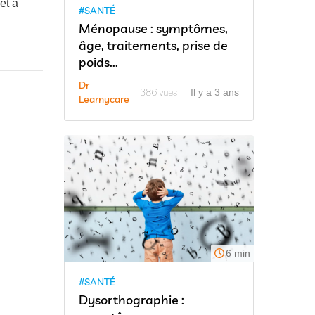
et à
#SANTÉ
Ménopause : symptômes,
âge, traitements, prise de
poids...
Dr
386 vues
Il y a 3 ans
Learnycare
6 min
#SANTÉ
Dysorthographie :