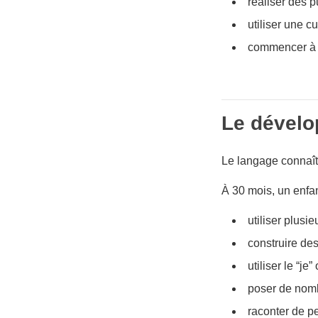
réaliser des p
utiliser une cu
commencer à s
Le dévelo
Le langage connaît
À 30 mois, un enfa
utiliser plusi
construire des
utiliser le “je
poser de nomb
raconter de pet