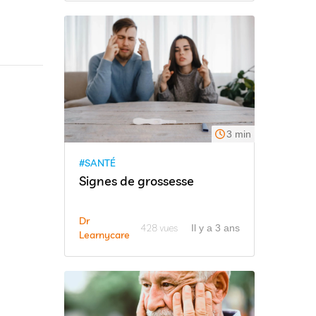
3 min
#SANTÉ
Signes de grossesse
Dr
428 vues
Il y a 3 ans
Learnycare