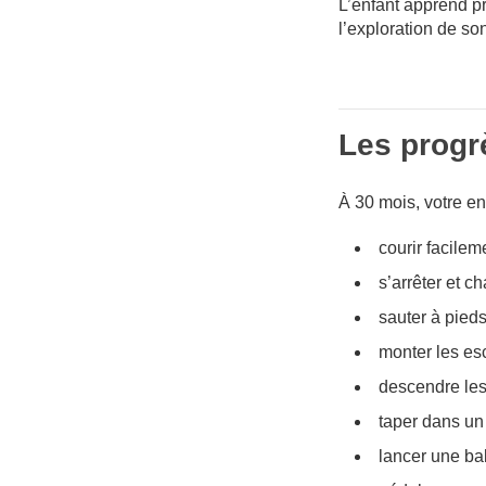
L’enfant apprend pr
l’exploration de s
Les progr
À 30 mois, votre en
courir facileme
s’arrêter et c
sauter à pieds 
monter les esc
descendre les
taper dans un 
lancer une bal