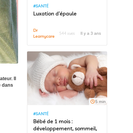
#SANTÉ
Luxation d’épaule
Dr
544 vues
Il y a 3 ans
Learnycare
teur. Il
e dans
5 min
#SANTÉ
Bébé de 1 mois :
développement, sommeil,