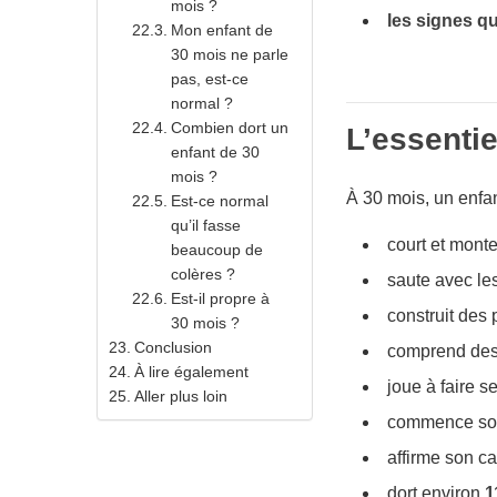
mois ?
les signes qu
Mon enfant de
30 mois ne parle
pas, est-ce
normal ?
Combien dort un
L’essentie
enfant de 30
mois ?
À 30 mois, un enfan
Est-ce normal
qu’il fasse
court et monte
beaucoup de
colères ?
saute avec le
Est-il propre à
construit des 
30 mois ?
Conclusion
comprend des
À lire également
joue à faire s
Aller plus loin
commence souv
affirme son ca
dort environ
1