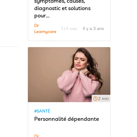
symptômes, causes,
diagnostic et solutions
pour...
Dr
514 vues
Il y a 3 ans
Learnycare
2 min
#SANTÉ
Personnalité dépendante
Dr