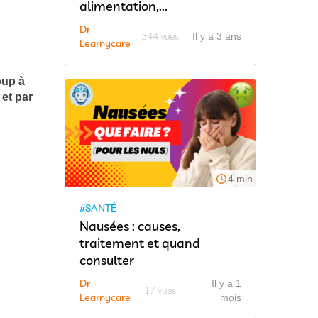
alimentation,...
Dr
344 vues
Il y a 3 ans
Learnycare
oup à
et par
4 min
#SANTÉ
Nausées : causes,
traitement et quand
consulter
Dr
Il y a 1
17 vues
Learnycare
mois