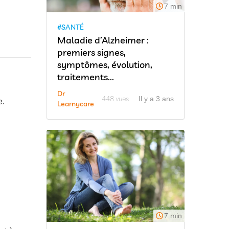
7 min
#SANTÉ
Maladie d’Alzheimer :
premiers signes,
symptômes, évolution,
traitements...
Dr
448 vues
Il y a 3 ans
e.
Learnycare
7 min