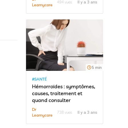
494 vues
Il y a 3 ans
Learnycare
5 min
#SANTÉ
Hémorroïdes : symptômes,
causes, traitement et
quand consulter
Dr
738 vues
Il y a 3 ans
Learnycare