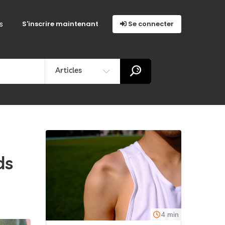
s
S'inscrire maintenant
Se connecter
Articles
ds
4 min