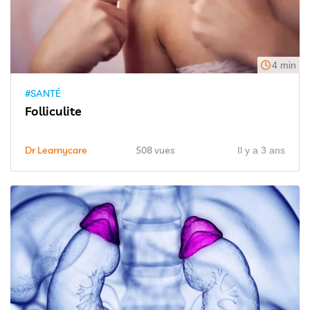
4 min
#SANTÉ
Folliculite
Dr Learnycare
508 vues
Il y a 3 ans