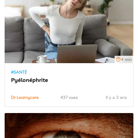
4 min
#SANTÉ
Pyélonéphrite
Dr Learnycare
437 vues
Il y a 3 ans