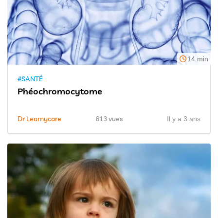
14 min
#SANTÉ
Phéochromocytome
Dr Learnycare
613 vues
Il y a 3 ans