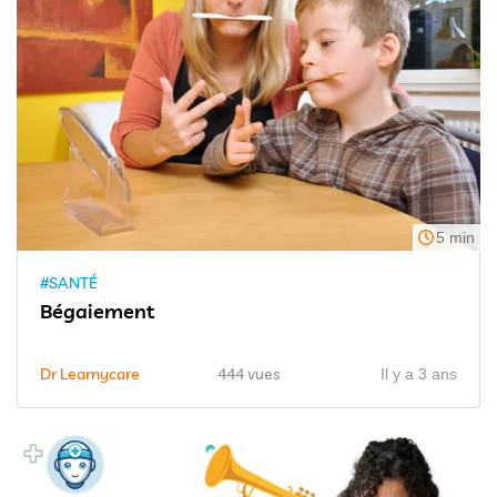
5 min
#SANTÉ
Bégaiement
Dr Learnycare
444 vues
Il y a 3 ans