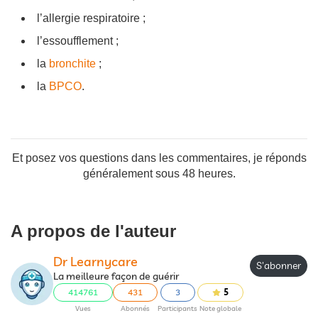
l’allergie respiratoire ;
l’essoufflement ;
la
bronchite
;
la
BPCO
.
Et posez vos questions dans les commentaires, je réponds
généralement sous 48 heures.
A propos de l'auteur
Dr Learnycare
S'abonner
La meilleure façon de guérir
414761
431
3
5
Vues
Abonnés
Participants
Note globale