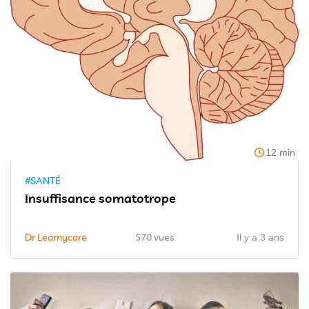
12 min
#SANTÉ
Insuffisance somatotrope
Dr Learnycare
570 vues
Il y a 3 ans