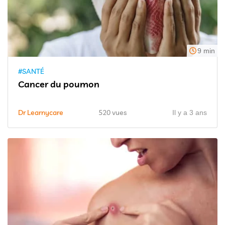
9 min
#SANTÉ
Cancer du poumon
Dr Learnycare
520 vues
Il y a 3 ans