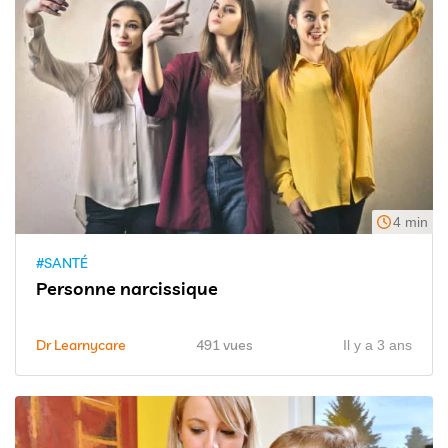
4 min
#SANTÉ
Personne narcissique
Dr Learnycare
491 vues
Il y a 3 ans