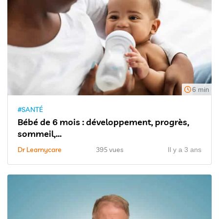
6 min
#SANTÉ
Bébé de 6 mois : développement, progrès,
sommeil,...
Dr Learnycare
395 vues
Il y a 3 ans