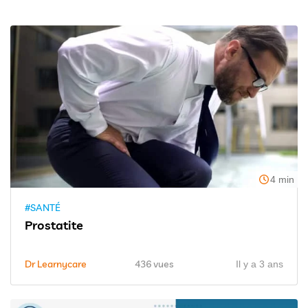
4 min
#SANTÉ
Prostatite
Dr Learnycare
436 vues
Il y a 3 ans