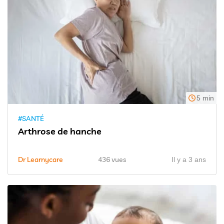
5 min
#SANTÉ
Arthrose de hanche
Dr Learnycare
436 vues
Il y a 3 ans