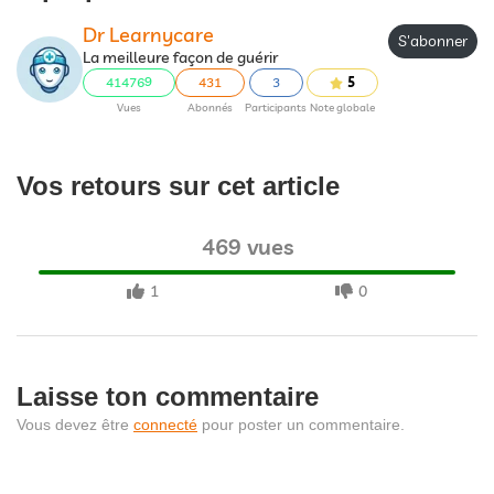
Dr Learnycare
S'abonner
La meilleure façon de guérir
414769
431
3
5
Vues
Abonnés
Participants
Note globale
Vos retours sur cet article
469 vues
1
0
Laisse ton commentaire
Vous devez être
connecté
pour poster un commentaire.