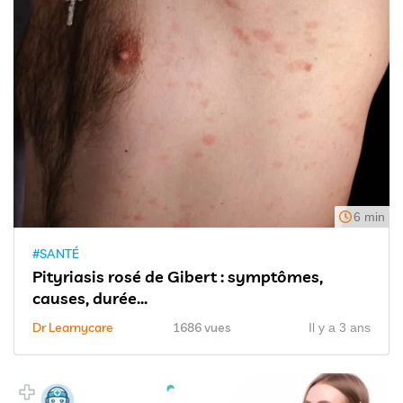
6 min
#SANTÉ
Pityriasis rosé de Gibert : symptômes,
causes, durée...
Dr Learnycare
1686 vues
Il y a 3 ans