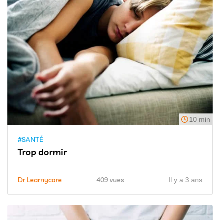
10 min
#SANTÉ
Trop dormir
Dr Learnycare
409 vues
Il y a 3 ans