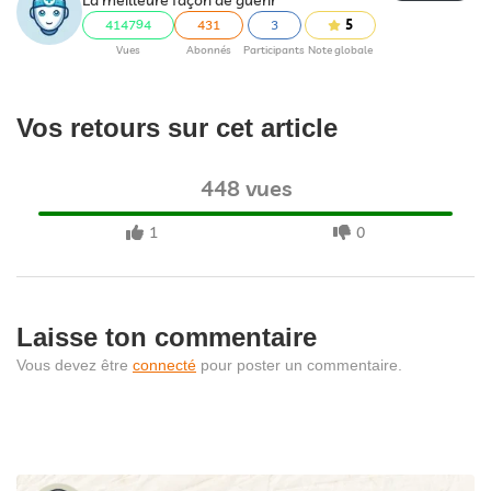
La meilleure façon de guérir
414794
431
3
5
Vues
Abonnés
Participants
Note globale
Vos retours sur cet article
448 vues
1
0
Laisse ton commentaire
Vous devez être
connecté
pour poster un commentaire.