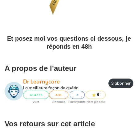
Et posez moi vos questions ci dessous, je
réponds en 48h
A propos de l'auteur
Dr Learnycare
S'abonner
La meilleure façon de guérir
414775
431
3
5
Vues
Abonnés
Participants
Note globale
Vos retours sur cet article