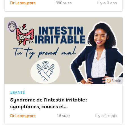
Dr Learnycare
390 vues
Il y a 3 ans
5 min
#SANTÉ
Syndrome de l’intestin irritable :
symptômes, causes et...
Dr Learnycare
16 vues
Il y a 1 mois