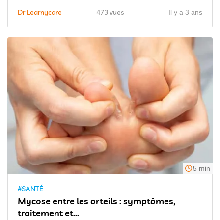
Dr Learnycare
473 vues
Il y a 3 ans
5 min
#SANTÉ
Mycose entre les orteils : symptômes,
traitement et...