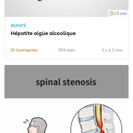
13 min
#SANTÉ
Hépatite aigüe alcoolique
Dr Learnycare
394 vues
Il y a 3 ans