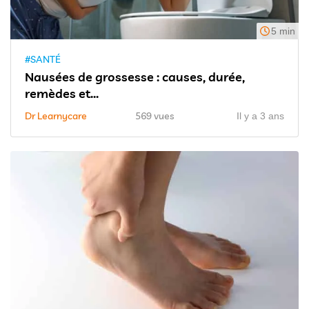
5 min
#SANTÉ
Nausées de grossesse : causes, durée,
remèdes et...
Dr Learnycare
569 vues
Il y a 3 ans