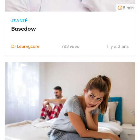
8 min
#SANTÉ
Basedow
Dr Learnycare
793 vues
Il y a 3 ans