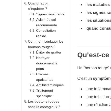
Quand faut-il
les maladies 
s’inquiéter ?
les signes ra
Signes rassurants
Avis médical
les situations
recommandé
quand consul
Consultation
rapide
Comment soulager les
boutons rouges ?
Éviter de gratter
Qu’est-ce
Nettoyer
doucement la
Un “bouton rouge” 
peau
Crèmes
C’est un
symptôme
apaisantes
Antihistaminiques
une inflammat
Traitement
spécifique
une infection ;
Les boutons rouges
une réaction a
sont-ils contagieux ?