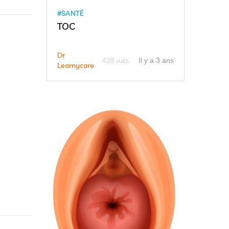
#SANTÉ
TOC
Dr
428 vues
Il y a 3 ans
Learnycare