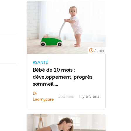
7 min
#SANTÉ
Bébé de 10 mois :
développement, progrès,
sommeil,...
Dr
363 vues
Il y a 3 ans
Learnycare