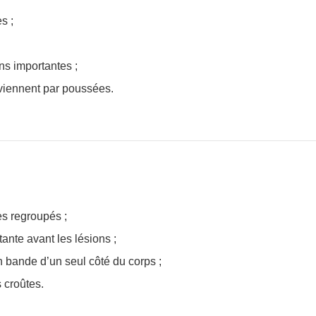
s ;
s importantes ;
eviennent par poussées.
s regroupés ;
ante avant les lésions ;
n bande d’un seul côté du corps ;
 croûtes.