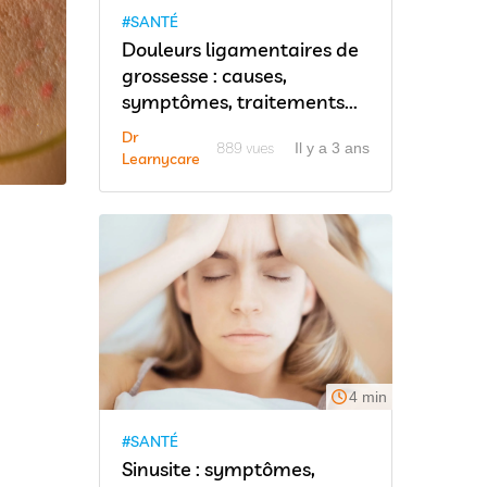
#SANTÉ
Douleurs ligamentaires de
grossesse : causes,
symptômes, traitements...
Dr
889 vues
Il y a 3 ans
Learnycare
4 min
#SANTÉ
Sinusite : symptômes,