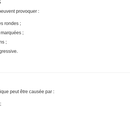
s
euvent provoquer :
s rondes ;
 marquées ;
s ;
gressive.
ique peut être causée par :
;