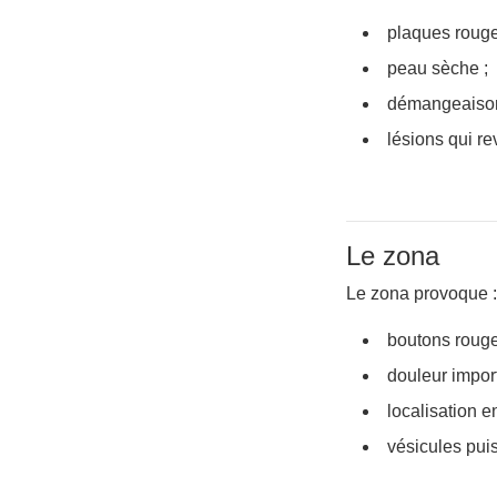
plaques rouge
peau sèche ;
démangeaison
lésions qui r
Le zona
Le zona provoque :
boutons rouge
douleur import
localisation e
vésicules puis