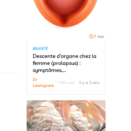
7 min
#SANTÉ
Descente d’organe chez la
femme (prolapsus) :
symptômes,...
Dr
1486 vues
Il y a 3 ans
Learnycare