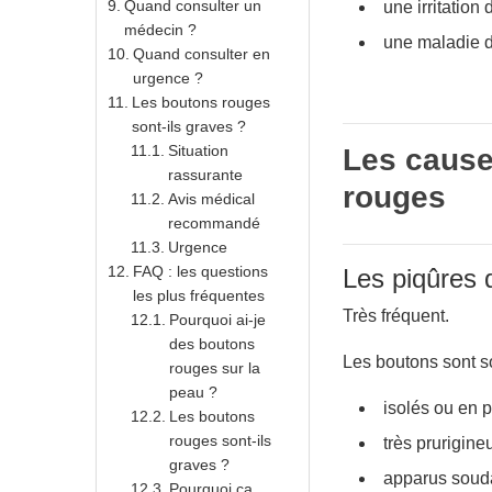
Quand consulter un
une irritation 
médecin ?
une maladie 
Quand consulter en
urgence ?
Les boutons rouges
sont-ils graves ?
Situation
Les cause
rassurante
rouges
Avis médical
recommandé
Urgence
FAQ : les questions
Les piqûres 
les plus fréquentes
Très fréquent.
Pourquoi ai-je
des boutons
Les boutons sont s
rouges sur la
peau ?
isolés ou en p
Les boutons
rouges sont-ils
très prurigineu
graves ?
apparus soud
Pourquoi ça