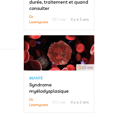
durée, traitement et quand
consulter
Dr
597 vues
Il y a 3 ans
Learnycare
13 min
#SANTÉ
Syndrome
myélodysplasique
Dr
501 vues
Il y a 2 ans
Learnycare