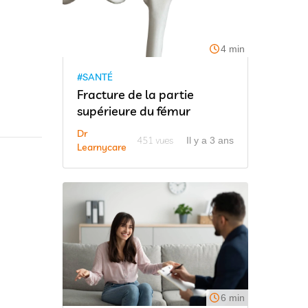
4 min
#SANTÉ
Fracture de la partie
supérieure du fémur
Dr
451 vues
Il y a 3 ans
Learnycare
6 min