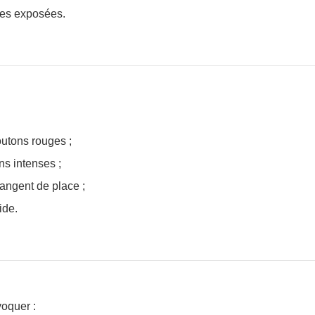
nes exposées.
utons rouges ;
s intenses ;
hangent de place ;
ide.
oquer :