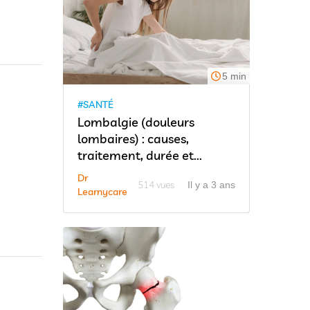
5 min
#SANTÉ
Lombalgie (douleurs
lombaires) : causes,
traitement, durée et...
Dr
514 vues
Il y a 3 ans
Learnycare