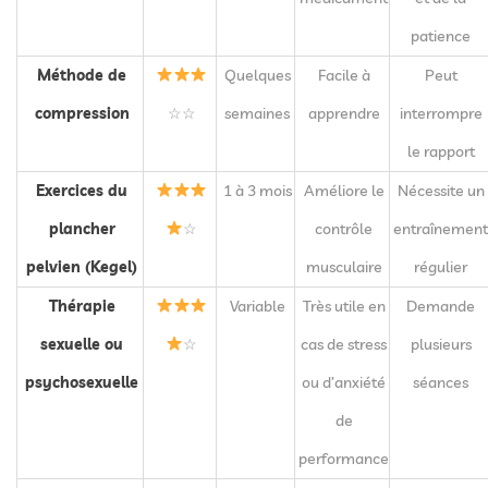
patience
Méthode de
Quelques
Facile à
Peut
compression
☆☆
semaines
apprendre
interrompre
le rapport
Exercices du
1 à 3 mois
Améliore le
Nécessite un
plancher
☆
contrôle
entraînement
pelvien (Kegel)
musculaire
régulier
Thérapie
Variable
Très utile en
Demande
sexuelle ou
☆
cas de stress
plusieurs
psychosexuelle
ou d’anxiété
séances
de
performance