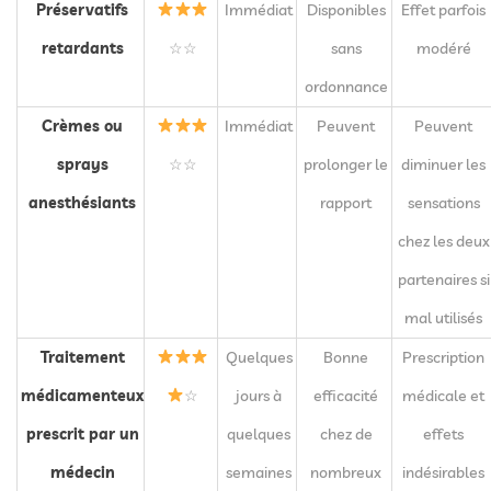
Préservatifs
Immédiat
Disponibles
Effet parfois
retardants
☆☆
sans
modéré
ordonnance
Crèmes ou
Immédiat
Peuvent
Peuvent
sprays
☆☆
prolonger le
diminuer les
anesthésiants
rapport
sensations
chez les deux
partenaires si
mal utilisés
Traitement
Quelques
Bonne
Prescription
médicamenteux
☆
jours à
efficacité
médicale et
prescrit par un
quelques
chez de
effets
médecin
semaines
nombreux
indésirables