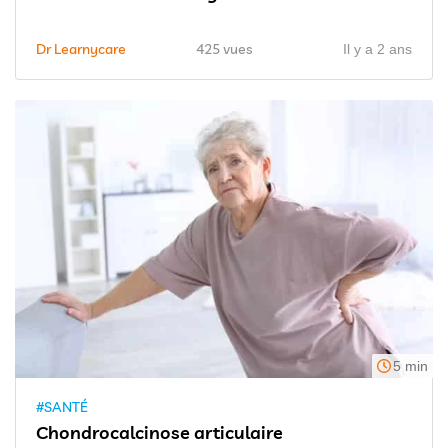
Dr Learnycare
425 vues
Il y a 2 ans
5 min
#SANTÉ
Chondrocalcinose articulaire