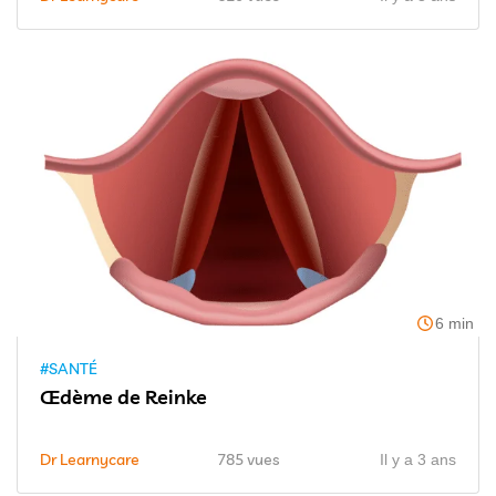
6 min
#SANTÉ
Œdème de Reinke
Dr Learnycare
785 vues
Il y a 3 ans