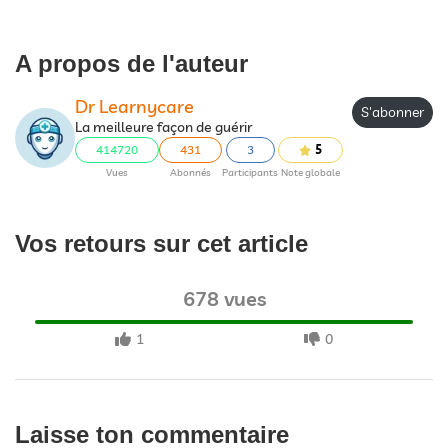
A propos de l'auteur
Dr Learnycare
S'abonner
La meilleure façon de guérir
414720
431
3
5
Vues
Abonnés
Participants
Note globale
Vos retours sur cet article
678 vues
1
0
Laisse ton commentaire