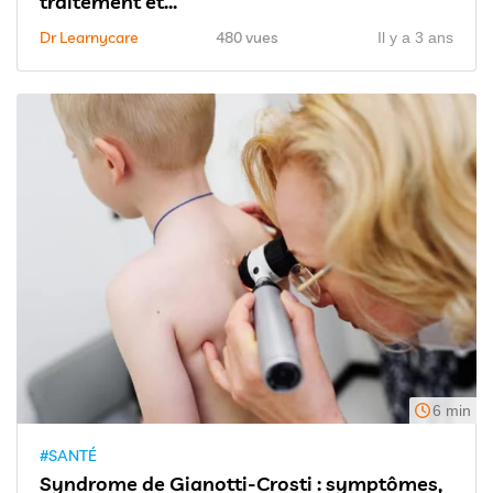
traitement et...
Dr Learnycare
480 vues
Il y a 3 ans
6 min
#SANTÉ
Syndrome de Gianotti-Crosti : symptômes,