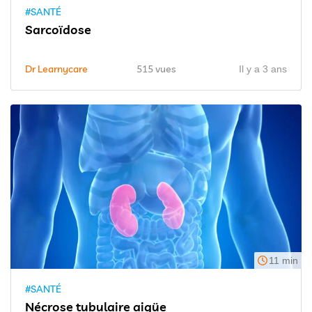
#SANTÉ
Sarcoïdose
Dr Learnycare
515 vues
Il y a 3 ans
11 min
#SANTÉ
Nécrose tubulaire aigüe