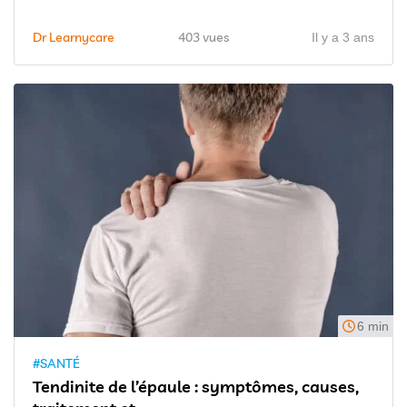
Dr Learnycare
403 vues
Il y a 3 ans
6 min
#SANTÉ
Tendinite de l’épaule : symptômes, causes,