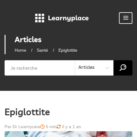
Articles
Home
Santé
Epiglottite
Articles
Epiglottite
Par Dr Learnycare
5 min
Il y a 1 an