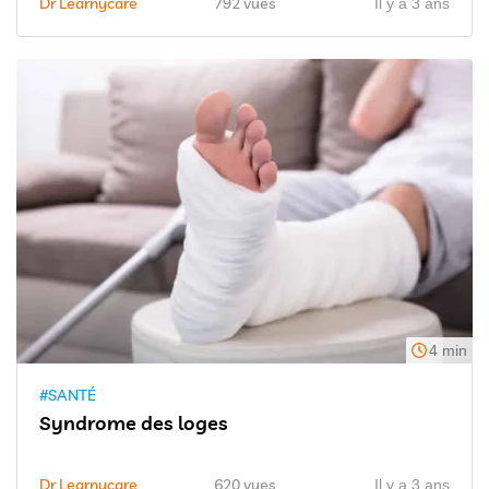
Dr Learnycare
792 vues
Il y a 3 ans
4 min
#SANTÉ
Syndrome des loges
Dr Learnycare
620 vues
Il y a 3 ans