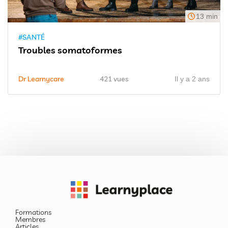
13 min
#SANTÉ
Troubles somatoformes
Dr Learnycare
421 vues
Il y a 2 ans
Formations
Membres
Articles