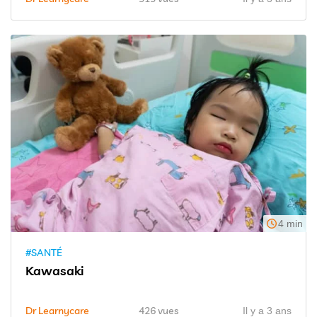
4 min
#SANTÉ
Kawasaki
Dr Learnycare
426 vues
Il y a 3 ans