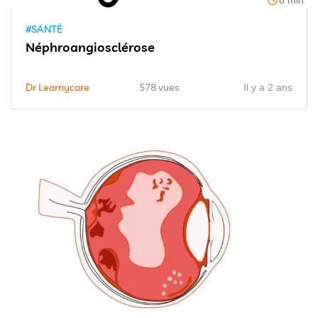
#SANTÉ
Néphroangiosclérose
Dr Learnycare
578 vues
Il y a 2 ans