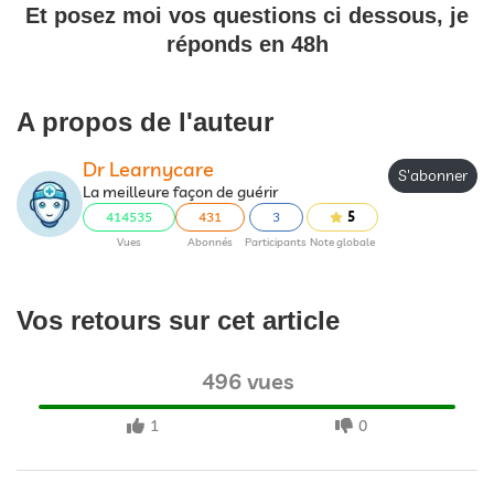
Et posez moi vos questions ci dessous, je
réponds en 48h
A propos de l'auteur
Dr Learnycare
S'abonner
La meilleure façon de guérir
414535
431
3
5
Vues
Abonnés
Participants
Note globale
Vos retours sur cet article
496 vues
1
0