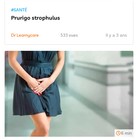
#SANTÉ
Prurigo strophulus
Dr Learnycare
533 vues
Il y a 3 ans
6 min