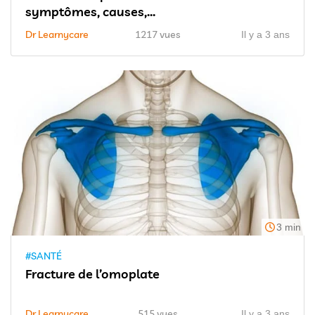
symptômes, causes,...
Dr Learnycare
1217 vues
Il y a 3 ans
3 min
#SANTÉ
Fracture de l’omoplate
Dr Learnycare
515 vues
Il y a 3 ans