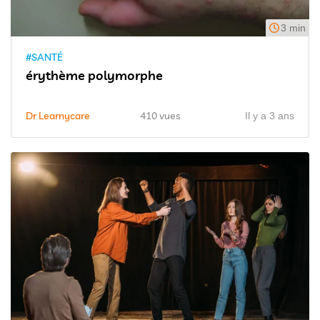
3 min
#SANTÉ
érythème polymorphe
Dr Learnycare
410 vues
Il y a 3 ans