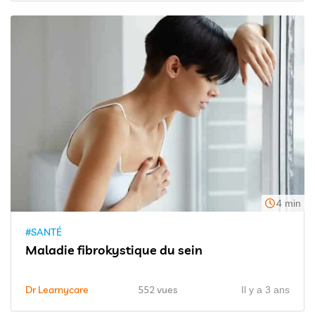
4 min
#SANTÉ
Maladie fibrokystique du sein
Dr Learnycare
552 vues
Il y a 3 ans