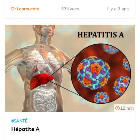
Dr Learnycare
534 vues
Il y a 3 ans
12 min
#SANTÉ
Hépatite A