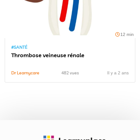
12 min
#SANTÉ
Thrombose veineuse rénale
Dr Learnycare
482 vues
Il y a 2 ans