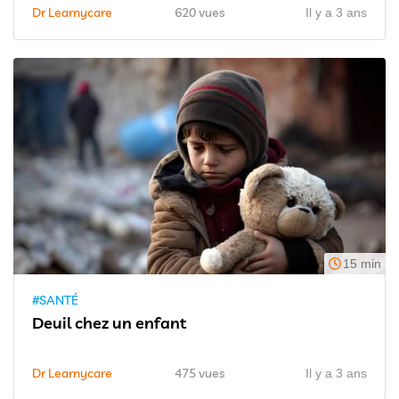
Dr Learnycare
620 vues
Il y a 3 ans
15 min
#SANTÉ
Deuil chez un enfant
Dr Learnycare
475 vues
Il y a 3 ans