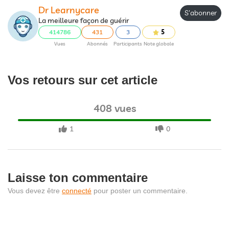
Dr Learnycare
S'abonner
La meilleure façon de guérir
414786
431
3
5
Vues
Abonnés
Participants
Note globale
Vos retours sur cet article
408 vues
1
0
Laisse ton commentaire
Vous devez être
connecté
pour poster un commentaire.