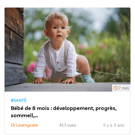
7 min
#SANTÉ
Bébé de 8 mois : développement, progrès,
sommeil,...
Dr Learnycare
413 vues
Il y a 3 ans