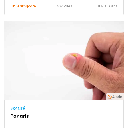
Dr Learnycare
387 vues
Il y a 3 ans
4 min
#SANTÉ
Panaris