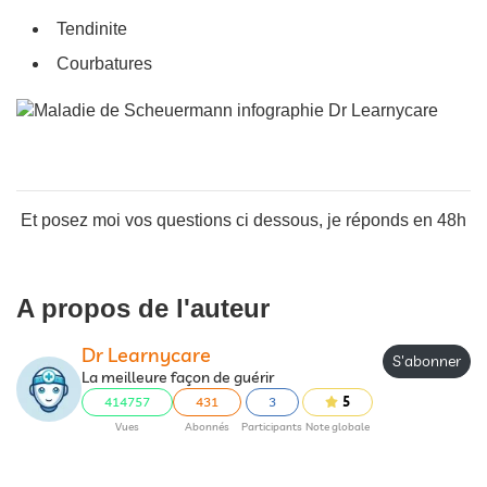
Tendinite
Courbatures
Et posez moi vos questions ci dessous, je réponds en 48h
A propos de l'auteur
Dr Learnycare
S'abonner
La meilleure façon de guérir
414757
431
3
5
Vues
Abonnés
Participants
Note globale