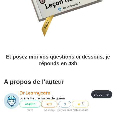
Et posez moi vos questions ci dessous, je
réponds en 48h
A propos de l'auteur
Dr Learnycare
S'abonner
La meilleure façon de guérir
414811
431
3
5
Vues
Abonnés
Participants
Note globale