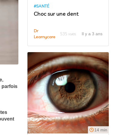
#SANTÉ
Choc sur une dent
Dr
535 vues
Il y a 3 ans
Learnycare
e,
parfois
ites
souvent
14 min