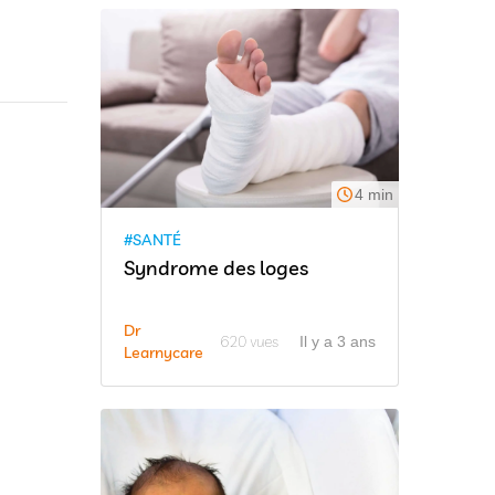
4 min
#SANTÉ
Syndrome des loges
Dr
620 vues
Il y a 3 ans
Learnycare