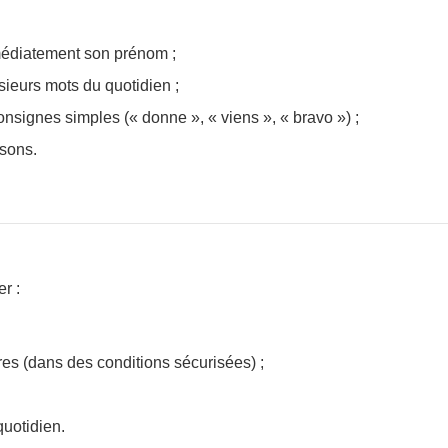
médiatement son prénom ;
ieurs mots du quotidien ;
onsignes simples (« donne », « viens », « bravo ») ;
 sons.
er :
res (dans des conditions sécurisées) ;
quotidien.