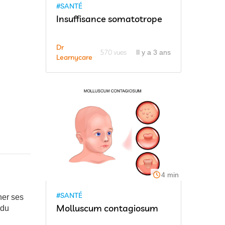
#SANTÉ
Insuffisance somatotrope
Dr
570 vues
Il y a 3 ans
Learnycare
4 min
#SANTÉ
ner ses
Molluscum contagiosum
 du