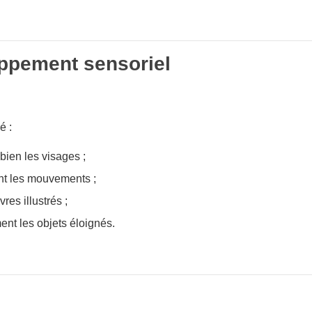
ppement sensoriel
é :
 bien les visages ;
nt les mouvements ;
vres illustrés ;
ent les objets éloignés.