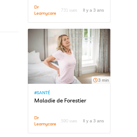
Dr
731 vues
Il y a 3 ans
Learnycare
3 min
#SANTÉ
Maladie de Forestier
Dr
590 vues
Il y a 3 ans
Learnycare