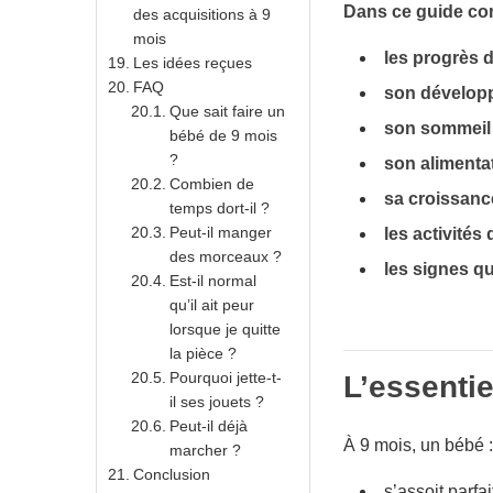
Dans ce guide com
des acquisitions à 9
mois
les progrès 
Les idées reçues
FAQ
son développe
Que sait faire un
son sommeil 
bébé de 9 mois
?
son alimentat
Combien de
sa croissanc
temps dort-il ?
Peut-il manger
les activités
des morceaux ?
les signes qu
Est-il normal
qu’il ait peur
lorsque je quitte
la pièce ?
Pourquoi jette-t-
L’essentie
il ses jouets ?
Peut-il déjà
À 9 mois, un bébé :
marcher ?
Conclusion
s’assoit parfa