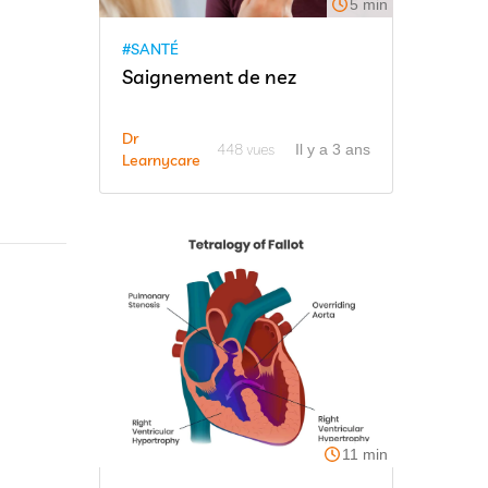
5 min
#SANTÉ
Saignement de nez
Dr
448 vues
Il y a 3 ans
Learnycare
11 min