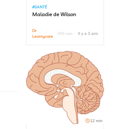
#SANTÉ
Maladie de Wilson
Dr
466 vues
Il y a 3 ans
Learnycare
12 min