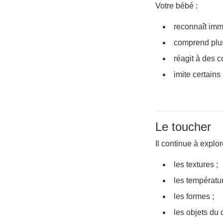
Votre bébé :
reconnaît im
comprend plus
réagit à des c
imite certains
Le toucher
Il continue à explor
les textures ;
les températu
les formes ;
les objets du 