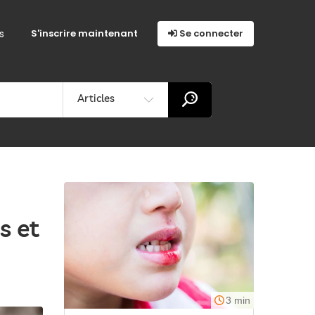
s
S'inscrire maintenant
Se connecter
Articles
s et
3 min