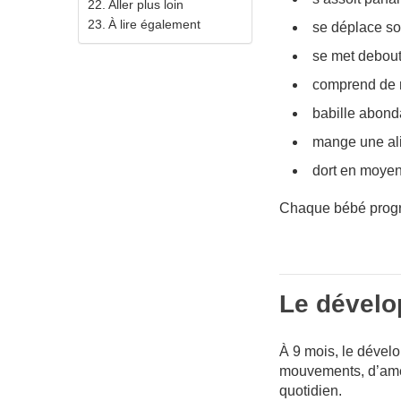
Aller plus loin
À lire également
se déplace so
se met debout
comprend de 
babille abond
mange une ali
dort en moye
Chaque bébé progr
Le dévelo
À 9 mois, le dével
mouvements, d’amé
quotidien.