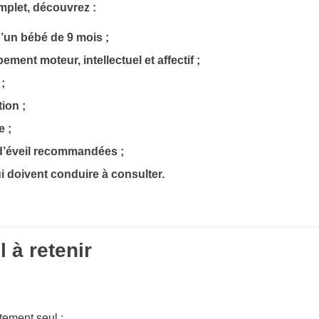
plet, découvrez :
d’un bébé de 9 mois ;
ment moteur, intellectuel et affectif ;
;
ion ;
e ;
 d’éveil recommandées ;
i doivent conduire à consulter.
l à retenir
itement seul ;