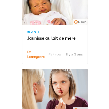
6 min
#SANTÉ
Jaunisse au lait de mère
Dr
497 vues
Il y a 3 ans
Learnycare