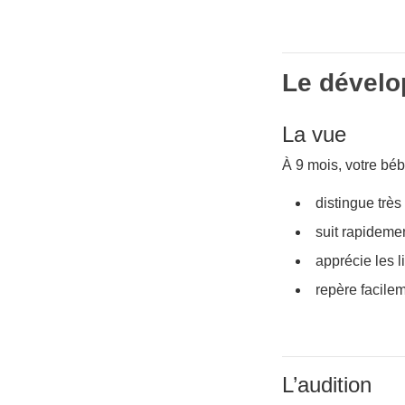
Le dévelo
La vue
À 9 mois, votre béb
distingue très
suit rapideme
apprécie les li
repère facilem
L’audition