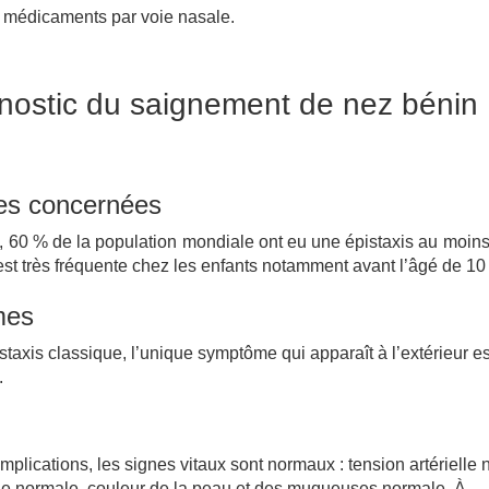
de médicaments par voie nasale.
nostic du saignement de nez bénin
es concernées
 60 % de la population mondiale ont eu une épistaxis au moins
 est très fréquente chez les enfants notamment avant l’âgé de 10
mes
istaxis classique, l’unique symptôme qui apparaît à l’extérieur es
.
plications, les signes vitaux sont normaux : tension artérielle 
e normale, couleur de la peau et des muqueuses normale. À