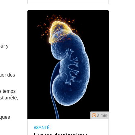
our y
quer des
le temps
t arrêté,
9 min
iques
#SANTÉ