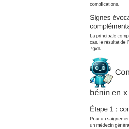
complications.
Signes évoc
complémenta
La principale compl
cas, le résultat de
7g/dl.
Com
bénin en x
Étape 1 : co
Pour un saignement 
un médecin générali