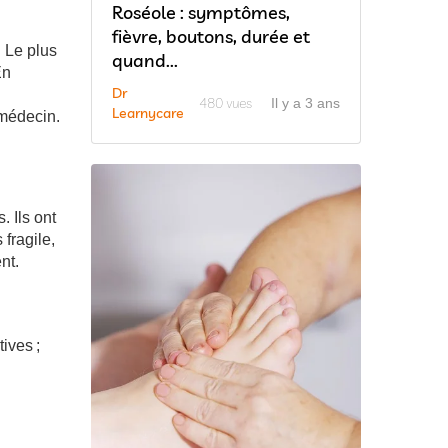
Roséole : symptômes,
fièvre, boutons, durée et
 Le plus
quand...
En
Dr
480 vues
Il y a 3 ans
Learnycare
 médecin.
 Ils ont
 fragile,
nt.
ives ;