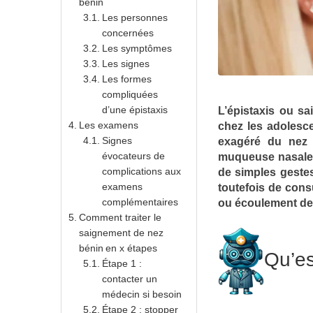
bénin
Les personnes
concernées
Les symptômes
Les signes
Les formes
compliquées
d’une épistaxis
L’épistaxis ou s
Les examens
chez les adolesce
Signes
exagéré du nez 
évocateurs de
muqueuse nasale…
complications aux
de simples gestes
examens
toutefois de consu
complémentaires
ou écoulement de
Comment traiter le
saignement de nez
bénin en x étapes
Qu’es
Étape 1 :
contacter un
médecin si besoin
Étape 2 : stopper