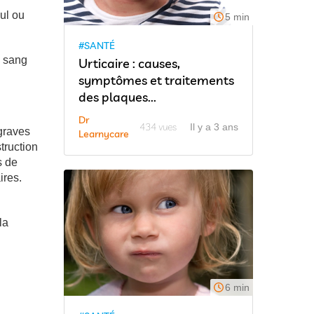
ul ou
5 min
#SANTÉ
n sang
Urticaire : causes,
symptômes et traitements
des plaques...
Dr
434 vues
Il y a 3 ans
graves
Learnycare
truction
s de
ires.
la
6 min