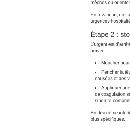
mèches ou oriente
En revanche, en ca
urgences hospitali
Étape 2 : st
L’urgent est d’arrê
arriver :
Moucher pour 
Pencher la têt
nausées et des 
Appliquer une
de coagulation sa
sinon re-comprim
En deuxième intent
plus spécifiques.