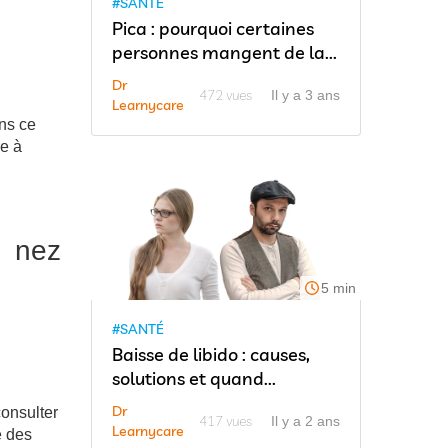
#SANTÉ
Pica : pourquoi certaines
personnes mangent de la...
Dr
472 vues
Il y a 3 ans
Learnycare
ans ce
re à
 nez
5 min
#SANTÉ
Baisse de libido : causes,
solutions et quand...
Dr
consulter
417 vues
Il y a 2 ans
Learnycare
e des