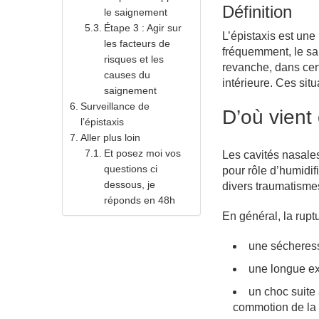
Définition
le saignement
Étape 3 : Agir sur
L’épistaxis est un
les facteurs de
fréquemment, le sa
risques et les
revanche, dans cer
causes du
intérieure. Ces sit
saignement
Surveillance de
D’où vient
l’épistaxis
Aller plus loin
Et posez moi vos
Les cavités nasale
questions ci
pour rôle d’humidifi
dessous, je
divers traumatisme
réponds en 48h
En général, la rupt
une sécheresse
une longue exp
un choc suite 
commotion de la t