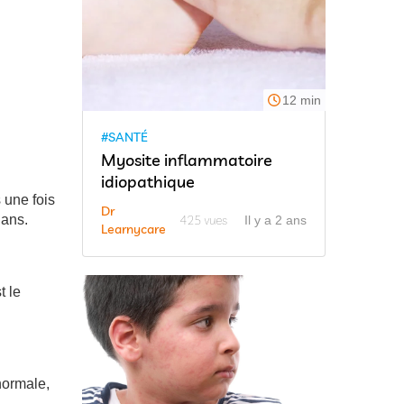
12 min
#SANTÉ
Myosite inflammatoire
idiopathique
 une fois
Dr
425 vues
 ans.
Il y a 2 ans
Learnycare
t le
normale,