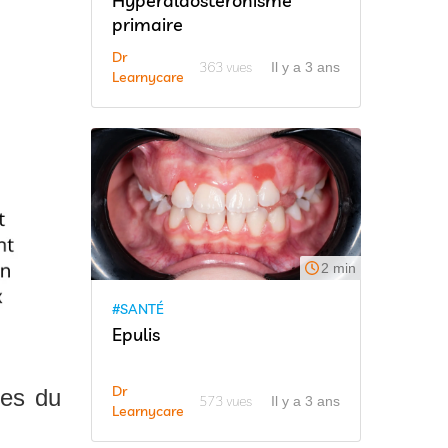
Hyperaldostéronisme
primaire
Dr
363 vues
Il y a 3 ans
Learnycare
2 min
#SANTÉ
Epulis
Dr
ses du
573 vues
Il y a 3 ans
Learnycare