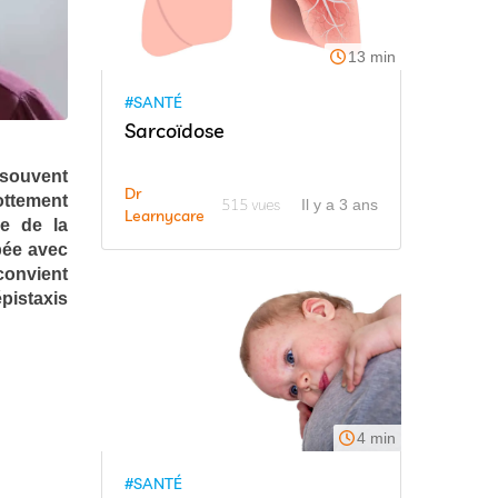
13 min
#SANTÉ
Sarcoïdose
 souvent
Dr
ottement
515 vues
Il y a 3 ans
Learnycare
se de la
pée avec
convient
épistaxis
4 min
#SANTÉ