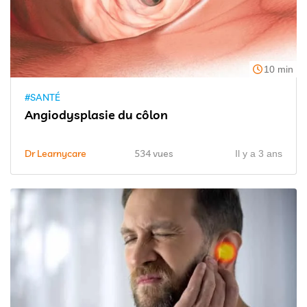
10 min
#SANTÉ
Angiodysplasie du côlon
Dr Learnycare
534 vues
Il y a 3 ans