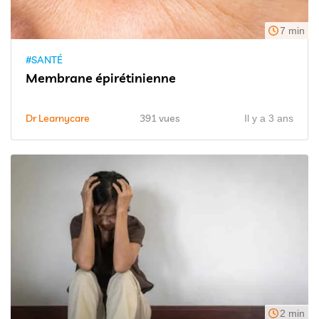
7 min
#SANTÉ
Membrane épirétinienne
Dr Learnycare
391 vues
Il y a 3 ans
2 min