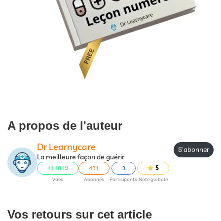
A propos de l'auteur
Dr Learnycare
S'abonner
La meilleure façon de guérir
414819
431
3
5
Vues
Abonnés
Participants
Note globale
Vos retours sur cet article