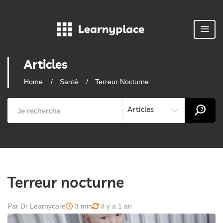
Articles
Home
Santé
Terreur Nocturne
Articles
Terreur nocturne
Par Dr Learnycare
3 min
Il y a 1 an