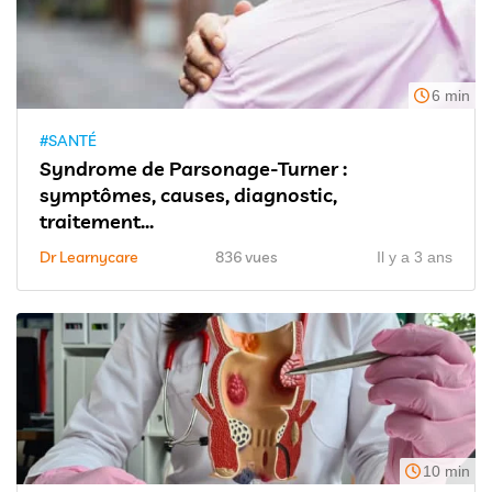
6 min
#SANTÉ
Syndrome de Parsonage-Turner :
symptômes, causes, diagnostic,
traitement...
Dr Learnycare
836 vues
Il y a 3 ans
10 min