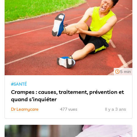
5 min
#SANTÉ
Crampes : causes, traitement, prévention et
quand s’inquiéter
Dr Learnycare
477 vues
Il y a 3 ans