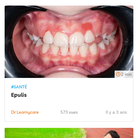
2 min
#SANTÉ
Epulis
Dr Learnycare
573 vues
Il y a 3 ans