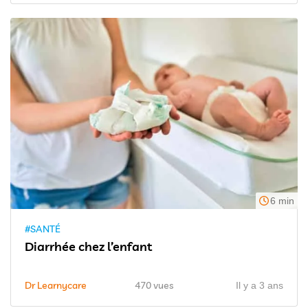
6 min
#SANTÉ
Diarrhée chez l’enfant
Dr Learnycare
470 vues
Il y a 3 ans