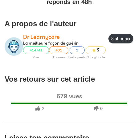
réponds en 48h
A propos de l'auteur
Dr Learnycare
S'abonner
La meilleure façon de guérir
414741
431
3
5
Vues
Abonnés
Participants
Note globale
Vos retours sur cet article
679 vues
2
0
Laisse ton commentaire