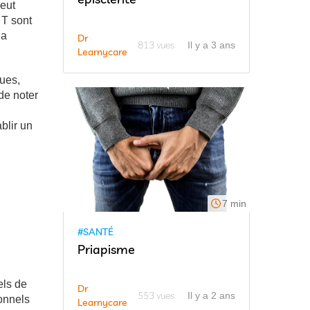
eut
 T sont
la
Dr
813 vues
Il y a 3 ans
Learnycare
ues,
de noter
blir un
7 min
#SANTÉ
Priapisme
els de
Dr
553 vues
Il y a 2 ans
ionnels
Learnycare