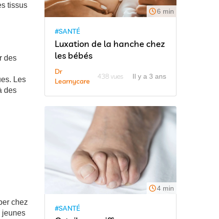
s tissus
6 min
#SANTÉ
Luxation de la hanche chez
les bébés
r des
Dr
438 vues
Il y a 3 ans
ues. Les
Learnycare
à des
4 min
pper chez
#SANTÉ
s jeunes