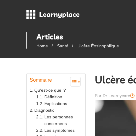
Articles
Home
Santé
Ulcère Éosinophilique
Ulcère é
Sommaire
Qu’est-ce que ?
Par Dr Learnycare
Définition
Explications
Diagnostic
Les personnes
concernées
Les symptômes