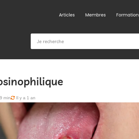
Articles
Membres
Formation
osinophilique
9 min
Il y a 1 an