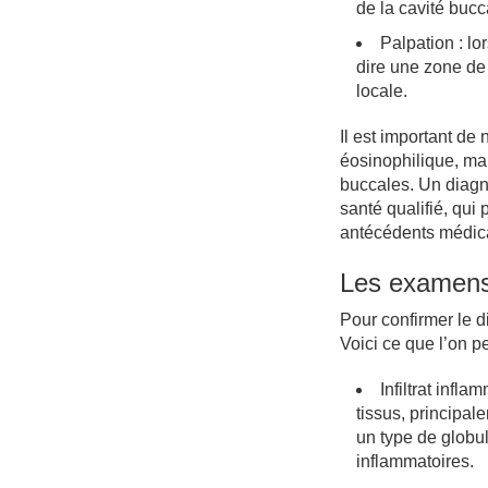
de la cavité bucc
Palpation : lo
dire une zone de 
locale.
Il est important de
éosinophilique, mai
buccales. Un diagn
santé qualifié, qui
antécédents médica
Les examen
Pour confirmer le d
Voici ce que l’on p
Infiltrat infl
tissus, principa
un type de globu
inflammatoires.