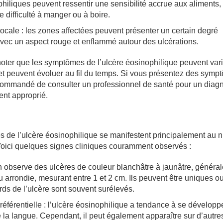
hiliques peuvent ressentir une sensibilité accrue aux aliments,
e difficulté à manger ou à boire.
ocale : les zones affectées peuvent présenter un certain degré
avec un aspect rouge et enflammé autour des ulcérations.
 noter que les symptômes de l’ulcère éosinophilique peuvent var
 et peuvent évoluer au fil du temps. Si vous présentez des symp
recommandé de consulter un professionnel de santé pour un diagn
ment approprié.
s de l’ulcère éosinophilique se manifestent principalement au 
 Voici quelques signes cliniques couramment observés :
on observe des ulcères de couleur blanchâtre à jaunâtre, généra
 arrondie, mesurant entre 1 et 2 cm. Ils peuvent être uniques o
rds de l’ulcère sont souvent surélevés.
référentielle : l’ulcère éosinophilique a tendance à se développe
 la langue. Cependant, il peut également apparaître sur d’autres