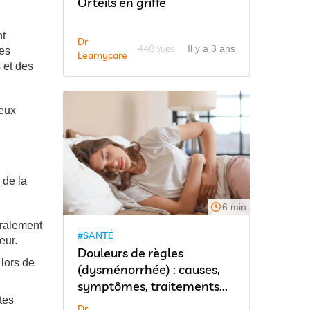
Orteils en griffe
nt
Dr
448 vues
Il y a 3 ans
des
Learnycare
 et des
ieux
 de la
6 min
éralement
#SANTÉ
eur.
Douleurs de règles
 lors de
(dysménorrhée) : causes,
symptômes, traitements...
tes
Dr