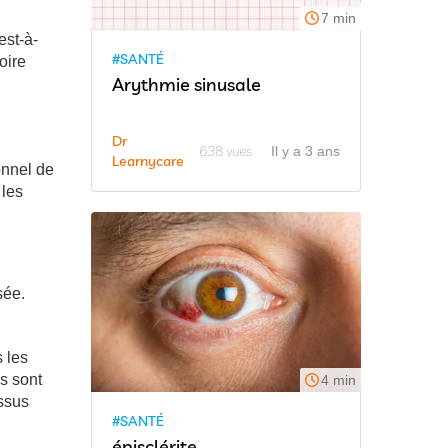
7 min
est-à-
#SANTÉ
oire
Arythmie sinusale
Dr
638 vues
Il y a 3 ans
Learnycare
onnel de
 les
sée.
s les
s sont
4 min
essus
#SANTÉ
épisclérite