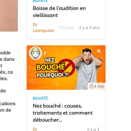
#SANTÉ
Baisse de l’audition en
vieillissant
Dr
439 vues
Il y a 3 ans
Learnycare
ouble
és dans
t
tés, ce
les.
4 min
 de
#SANTÉ
cations
Nez bouché : causes,
ion de
traitements et comment
déboucher...
Dr
Il y a 1