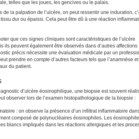
ale, telles que les joues, les gencives ou le palais.
rs de la palpation de l’ulcère, on peut ressentir une induration, c’
tissu dur ou épaissi. Cela peut être dû à une réaction inflammat
 noter que ces signes cliniques sont caractéristiques de l’ulcère
s ils peuvent également être observés dans d’autres affections
ostic précis nécessite une évaluation médicale par un professi
 peut prendre en compte d’autres facteurs tels que l’anamnèse et
ux du patient.
s
iagnostic d’ulcère éosinophilique, une biopsie est souvent réali
eut observer lors de l’examen histopathologique de la biopsie :
ammatoire : on observe la présence d’un infiltrat inflammatoire dan
lement composé de polynucléaires éosinophiles. Les éosinophile
les blancs impliqués dans les réactions allergiques et les proc