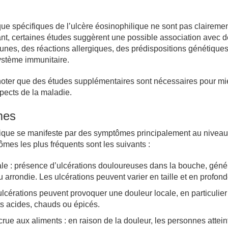
que spécifiques de l’ulcère éosinophilique ne sont pas claireme
ant, certaines études suggèrent une possible association avec 
nes, des réactions allergiques, des prédispositions génétiques
ystème immunitaire.
e noter que des études supplémentaires sont nécessaires pour m
ects de la maladie.
mes
lique se manifeste par des symptômes principalement au niveau
mes les plus fréquents sont les suivants :
le : présence d’ulcérations douloureuses dans la bouche, gén
 arrondie. Les ulcérations peuvent varier en taille et en profond
ulcérations peuvent provoquer une douleur locale, en particulier
ts acides, chauds ou épicés.
crue aux aliments : en raison de la douleur, les personnes attein