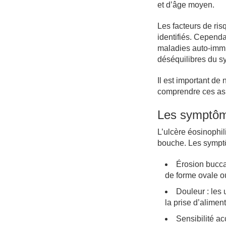
et d’âge moyen.
Les facteurs de ris
identifiés. Cepend
maladies auto-immu
déséquilibres du s
Il est important d
comprendre ces asp
Les symptô
L’ulcère éosinophi
bouche. Les symptô
Érosion bucca
de forme ovale ou
Douleur : les 
la prise d’alimen
Sensibilité ac