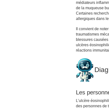
médiateurs inflamm
de la muqueuse buc
Certaines recherch
allergiques dans le
Il convient de note
traumatismes mécan
blessures causées 
ulcères éosinophili
réactions immunitai
Diag
Les personn
L’ulcère éosinophil
des personnes de to