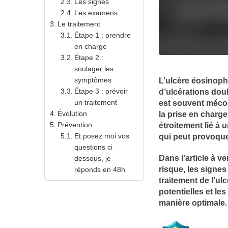
Les signes
Les examens
Le traitement
Étape 1 : prendre
en charge
Étape 2 :
soulager les
symptômes
L’ulcère éosinophi
Étape 3 : prévoir
d’ulcérations dou
un traitement
est souvent mécon
Évolution
la prise en charge
Prévention
étroitement lié à u
Et posez moi vos
qui peut provoquer
questions ci
Dans l’article à v
dessous, je
risque, les signe
réponds en 48h
traitement de l’u
potentielles et le
manière optimale.