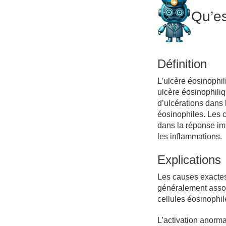
Qu’es
Définition
L’ulcère éosinophi
ulcère éosinophili
d’ulcérations dans 
éosinophiles. Les c
dans la réponse imm
les inflammations.
Explications
Les causes exactes
généralement assoc
cellules éosinophi
L’activation anorm