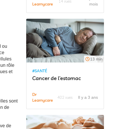
14 vues
Learnycare
mois
l ou
nce
llules
13 min
 un rôle
#SANTÉ
ques et
Cancer de l’estomac
Dr
402 vues
Il y a 3 ans
Learnycare
lles sont
on de
ive de