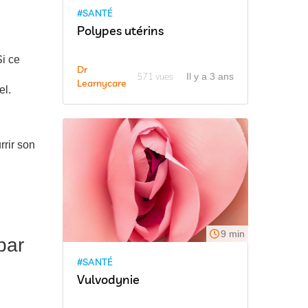
#SANTÉ
Polypes utérins
i ce
Dr
571 vues
Il y a 3 ans
Learnycare
el.
rrir son
9 min
par
#SANTÉ
Vulvodynie