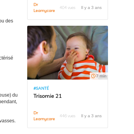
Dr
404 vues
Il y a 3 ans
Learnycare
 ou des
ctérisé
7 min
#SANTÉ
Trisomie 21
reuse) du
pendant,
Dr
446 vues
Il y a 3 ans
Learnycare
evasses.