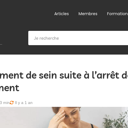
Articles
Membres
Formation
..
ent de sein suite à l’arrêt d
ement
3 min
Il y a 1 an