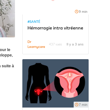
9 min
#SANTÉ
Hémorragie intra vitréenne
Dr
437 vues
Il y a 3 ans
Learnycare
our le
veloppe,
 suite à
7 min