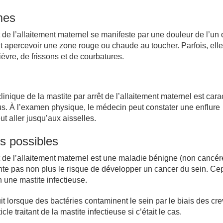
mes
t de l’allaitement maternel se manifeste par une douleur de l’un
t apercevoir une zone rouge ou chaude au toucher. Parfois, elle
vre, de frissons et de courbatures.
linique de la mastite par arrêt de l’allaitement maternel est cara
us. À l’examen physique, le médecin peut constater une enflure
t aller jusqu’aux aisselles.
s possibles
t de l’allaitement maternel est une maladie bénigne (non cancé
nte pas non plus le risque de développer un cancer du sein. Ce
n une mastite infectieuse.
uit lorsque des bactéries contaminent le sein par le biais des cr
cle traitant de la mastite infectieuse si c’était le cas.