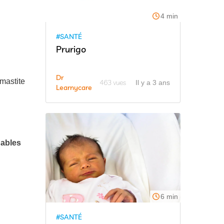
4 min
#SANTÉ
Prurigo
Dr
mastite
463 vues
Il y a 3 ans
Learnycare
nables
6 min
#SANTÉ