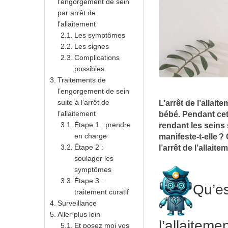
l’engorgement de sein
par arrêt de
l’allaitement
Les symptômes
Les signes
Complications
possibles
Traitements de
l’engorgement de sein
suite à l’arrêt de
L’arrêt de l’allai
l’allaitement
bébé. Pendant cett
Étape 1 : prendre
rendant les seins
en charge
manifeste-t-elle ?
Étape 2 :
l’arrêt de l’allait
soulager les
symptômes
Étape 3 :
Qu’es
traitement curatif
Surveillance
Aller plus loin
l’allaiteme
Et posez moi vos