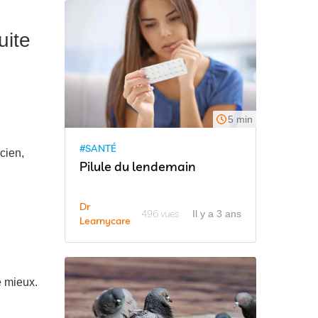
uite
5 min
#SANTÉ
cien,
Pilule du lendemain
Dr
496 vues
Il y a 3 ans
Learnycare
e mieux.