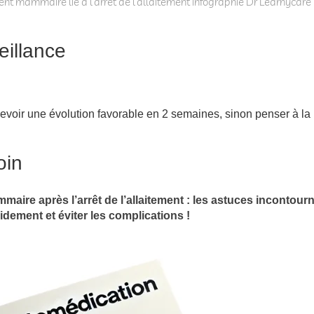
t mammaire lié à l’arrêt de l’allaitement infographie Dr Learnycare
eillance
evoir une évolution favorable en 2 semaines, sinon penser à la 
oin
ire après l’arrêt de l’allaitement : les astuces incontour
dement et éviter les complications !