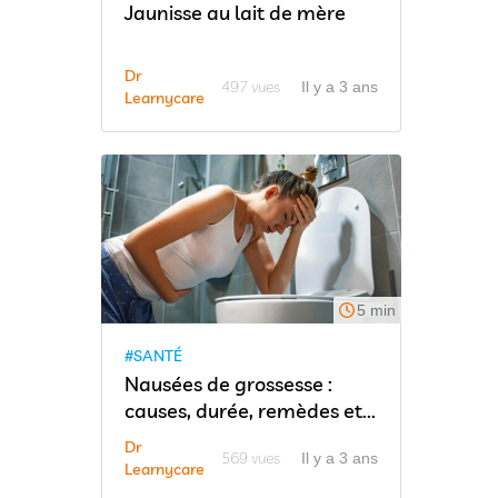
Jaunisse au lait de mère
Dr
497 vues
Il y a 3 ans
Learnycare
5 min
#SANTÉ
Nausées de grossesse :
causes, durée, remèdes et...
Dr
569 vues
Il y a 3 ans
Learnycare