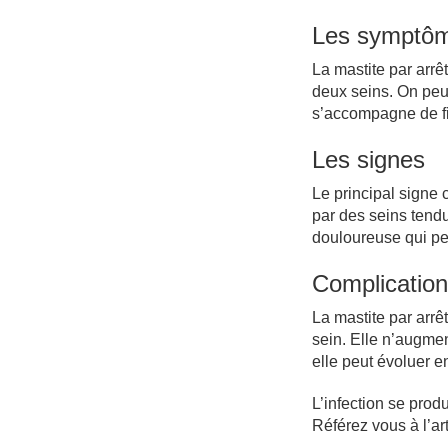
Les symptô
La mastite par arrê
deux seins. On peu
s’accompagne de fiè
Les signes
Le principal signe c
par des seins tend
douloureuse qui peu
Complication
La mastite par arrê
sein. Elle n’augme
elle peut évoluer e
L’infection se prod
Référez vous à l’arti