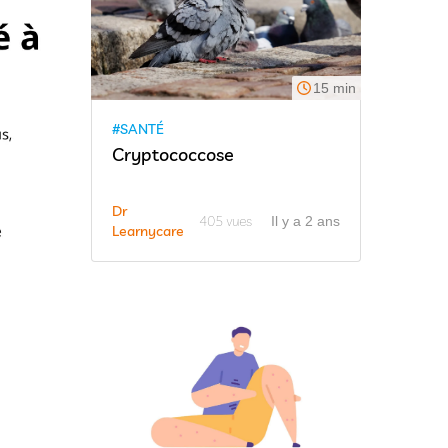
15 min
#SANTÉ
Cryptococcose
Dr
405 vues
Il y a 2 ans
Learnycare