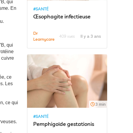
B, qui
isme. En
#SANTÉ
Œsophagite infectieuse
u.
Dr
409 vues
Il y a 3 ans
Learnycare
B, qui
rotéine
 cuivre
ée, ce
s. Les
n, ce qui
3 min
#SANTÉ
rveuses.
Pemphigoïde gestationis