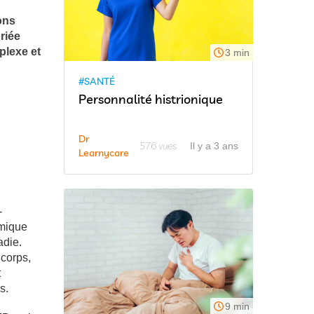
ons
riée
plexe et
3 min
#SANTÉ
Personnalité histrionique
Dr
576 vues
Il y a 3 ans
Learnycare
-
omique
adie.
 corps,
t
s.
9 min