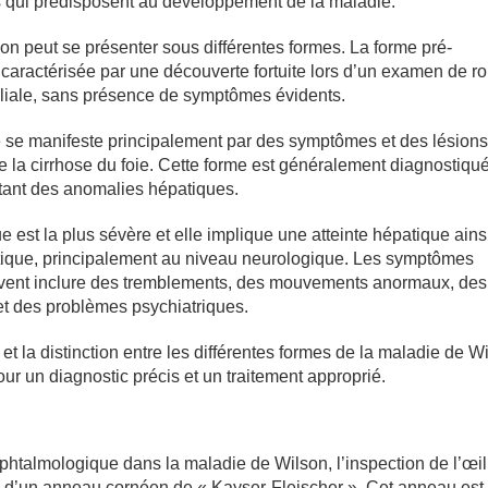
 qui prédisposent au développement de la maladie.
n peut se présenter sous différentes formes. La forme pré-
caractérisée par une découverte fortuite lors d’un examen de ro
liale, sans présence de symptômes évidents.
 se manifeste principalement par des symptômes et des lésions
e la cirrhose du foie. Cette forme est généralement diagnostiqu
ntant des anomalies hépatiques.
 est la plus sévère et elle implique une atteinte hépatique ains
atique, principalement au niveau neurologique. Les symptômes
vent inclure des tremblements, des mouvements anormaux, des 
et des problèmes psychiatriques.
t la distinction entre les différentes formes de la maladie de W
our un diagnostic précis et un traitement approprié.
phtalmologique dans la maladie de Wilson, l’inspection de l’œil
e d’un anneau cornéen de « Kayser-Fleischer ». Cet anneau est