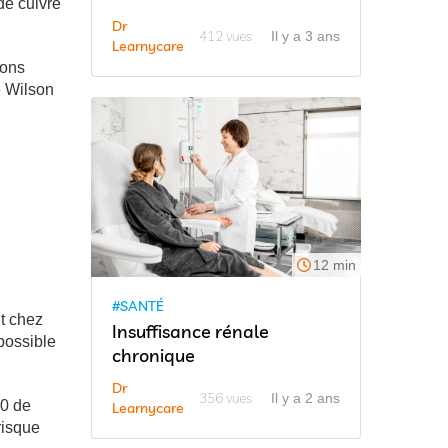
de cuivre
Dr
412 vues
Il y a 3 ans
Learnycare
ions
e Wilson
12 min
#SANTÉ
t chez
Insuffisance rénale
possible
chronique
Dr
356 vues
Il y a 2 ans
00 de
Learnycare
risque