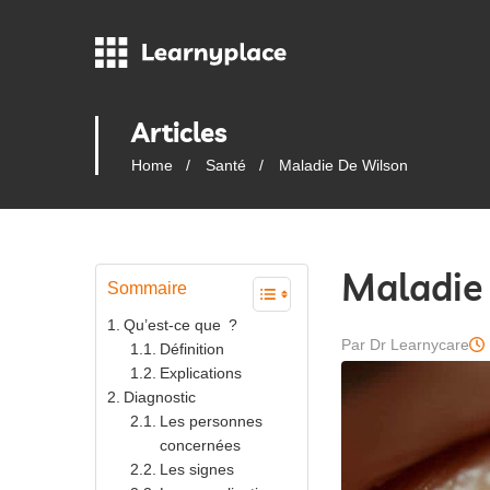
Articles
Home
Santé
Maladie De Wilson
Maladie
Sommaire
Qu’est-ce que ?
Par Dr Learnycare
Définition
Explications
Diagnostic
Les personnes
concernées
Les signes