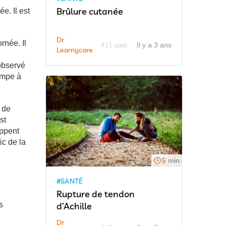
Brûlure cutanée
e. Il est
Dr
rnée. Il
411 vues
Il y a 3 ans
Learnycare
 observé
ampe à
 de
st
oppent
c de la
5 min
#SANTÉ
Rupture de tendon
s
d’Achille
Dr