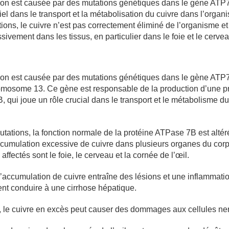
on est causée par des mutations génétiques dans le gène ATP7
iel dans le transport et la métabolisation du cuivre dans l’organ
ions, le cuivre n’est pas correctement éliminé de l’organisme et
ivement dans les tissus, en particulier dans le foie et le cervea
on est causée par des mutations génétiques dans le gène ATP7
hromosome 13. Ce gène est responsable de la production d’une p
qui joue un rôle crucial dans le transport et le métabolisme du
tations, la fonction normale de la protéine ATPase 7B est altér
ccumulation excessive de cuivre dans plusieurs organes du corp
ffectés sont le foie, le cerveau et la cornée de l’œil.
l’accumulation de cuivre entraîne des lésions et une inflammatio
nt conduire à une cirrhose hépatique.
, le cuivre en excès peut causer des dommages aux cellules ne