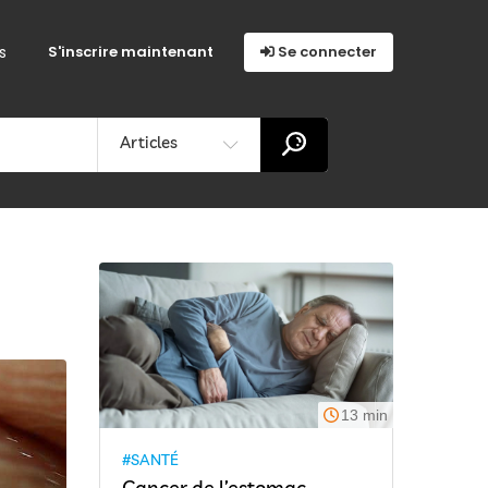
s
S'inscrire maintenant
Se connecter
Articles
13 min
#SANTÉ
Cancer de l’estomac