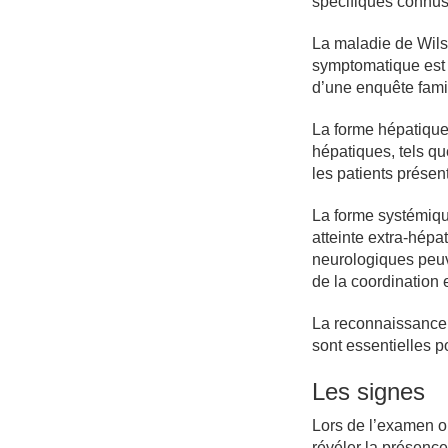
spécifiques connus
La maladie de Wilso
symptomatique est 
d’une enquête fami
La forme hépatique
hépatiques, tels qu
les patients prése
La forme systémique
atteinte extra-hép
neurologiques peu
de la coordination 
La reconnaissance e
sont essentielles p
Les signes
Lors de l’examen o
révéler la présenc