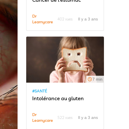
Dr
402 vues
Il y a 3 ans
Learnycare
7 min
#SANTÉ
Intolérance au gluten
Dr
522 vues
Il y a 3 ans
Learnycare