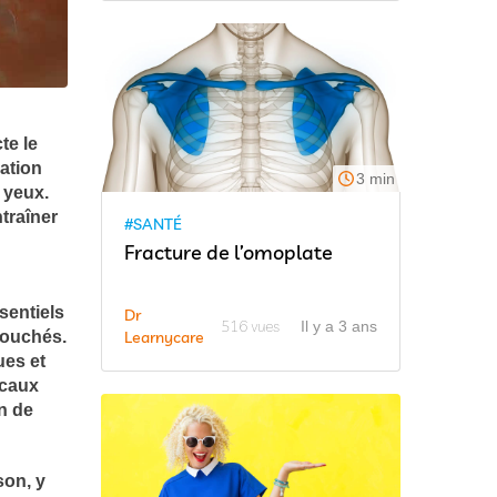
te le
ation
3 min
 yeux.
traîner
#SANTÉ
Fracture de l’omoplate
sentiels
Dr
516 vues
Il y a 3 ans
Learnycare
touchés.
ues et
icaux
an de
son, y