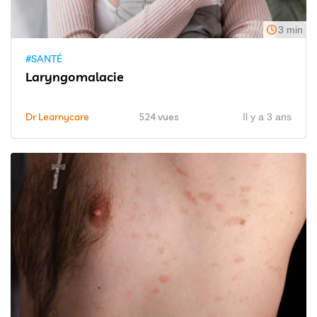
3 min
#SANTÉ
Laryngomalacie
Dr Learnycare
524 vues
Il y a 3 ans