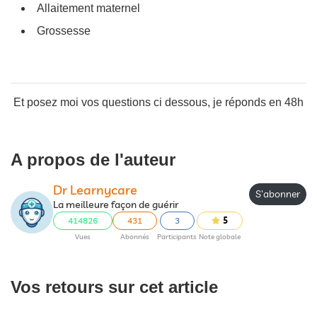
Allaitement maternel
Grossesse
Et posez moi vos questions ci dessous, je réponds en 48h
A propos de l'auteur
Dr Learnycare
S'abonner
La meilleure façon de guérir
414826
431
3
5
Vues
Abonnés
Participants
Note globale
Vos retours sur cet article