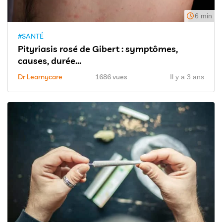
6 min
#SANTÉ
Pityriasis rosé de Gibert : symptômes,
causes, durée...
Dr Learnycare
1686 vues
Il y a 3 ans