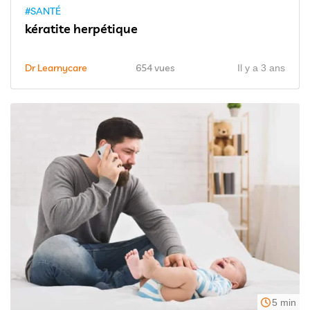
#SANTÉ
kératite herpétique
Dr Learnycare
654 vues
Il y a 3 ans
5 min