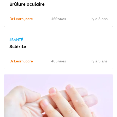
Brûlure oculaire
Dr Learnycare
469 vues
Il y a 3 ans
3 min
#SANTÉ
Sclérite
Dr Learnycare
465 vues
Il y a 3 ans