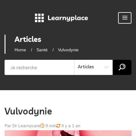
Articles
Home
Santé
Vulvodynie
Articles
Vulvodynie
Par Dr Learnycare
9 min
Il y a 1 an