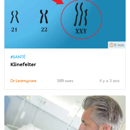
9 min
#SANTÉ
Klinefelter
Dr Learnycare
589 vues
Il y a 3 ans