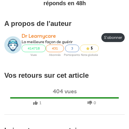
réponds en 48h
A propos de l'auteur
Dr Learnycare
S'abonner
La meilleure façon de guérir
414718
431
3
5
Vues
Abonnés
Participants
Note globale
Vos retours sur cet article
404 vues
1
0