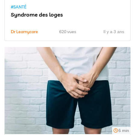
#SANTÉ
Syndrome des loges
Dr Learnycare
620 vues
Il y a 3 ans
6 min