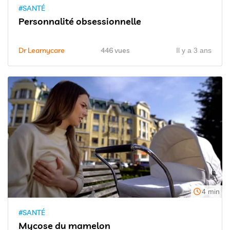
#SANTÉ
Personnalité obsessionnelle
Dr Learnycare
446 vues
Il y a 3 ans
4 min
#SANTÉ
Mycose du mamelon