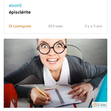
#SANTÉ
épisclérite
Dr Learnycare
813 vues
Il y a 3 ans
2 min