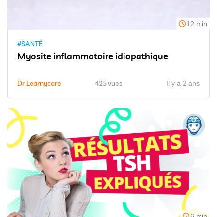
12 min
#SANTÉ
Myosite inflammatoire idiopathique
Dr Learnycare
425 vues
Il y a 2 ans
6 min