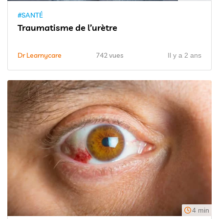
#SANTÉ
Traumatisme de l’urètre
Dr Learnycare
742 vues
Il y a 2 ans
4 min