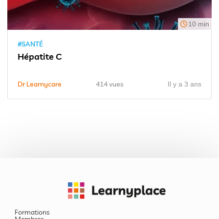
10 min
#SANTÉ
Hépatite C
Dr Learnycare
414 vues
Il y a 3 ans
Formations
Membres