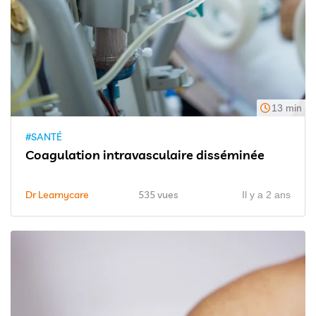
13 min
#SANTÉ
Coagulation intravasculaire disséminée
Dr Learnycare
535 vues
Il y a 2 ans