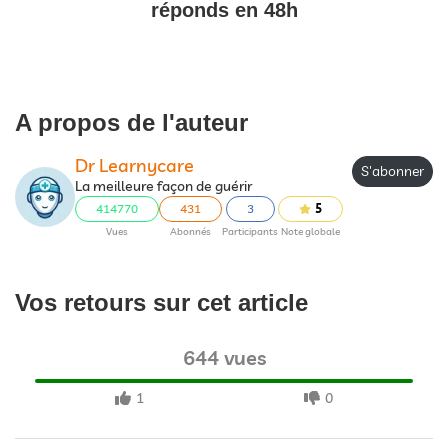
réponds en 48h
A propos de l'auteur
Dr Learnycare
S'abonner
La meilleure façon de guérir
414770
431
3
5
Vues
Abonnés
Participants
Note globale
Vos retours sur cet article
644 vues
1
0