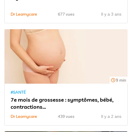
Dr Learnycare
677 vues
Il y a 3 ans
9 min
#SANTÉ
7e mois de grossesse : symptômes, bébé,
contractions...
Dr Learnycare
439 vues
Il y a 2 ans