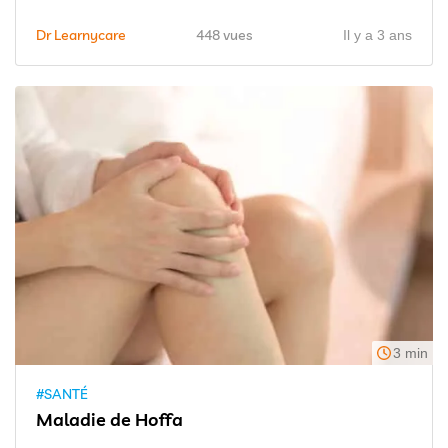
Dr Learnycare
448 vues
Il y a 3 ans
3 min
#SANTÉ
Maladie de Hoffa