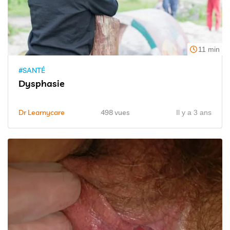
11 min
#SANTÉ
Dysphasie
Dr Learnycare
498 vues
Il y a 3 ans