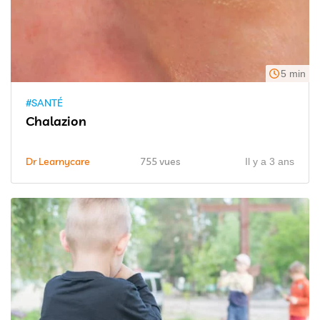
5 min
#SANTÉ
Chalazion
Dr Learnycare
755 vues
Il y a 3 ans