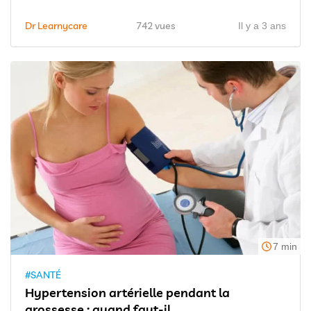
Dr Learnycare
742 vues
Il y a 3 ans
7 min
#SANTÉ
Hypertension artérielle pendant la
grossesse : quand faut-il...