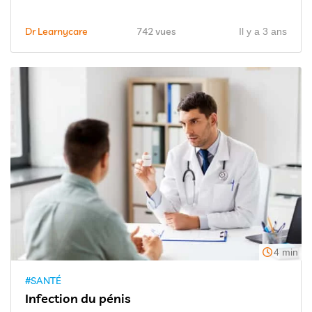
Dr Learnycare
742 vues
Il y a 3 ans
4 min
#SANTÉ
Infection du pénis