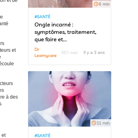
ion et de
6 min
#SANTÉ
ce
anté
Ongle incarné :
symptômes, traitement,
que faire et...
urs
Dr
teurs et
662 vues
Il y a 3 ans
Learnycare
e
découle
cteurs
es
ire à des
s
11 min
 et
#SANTÉ