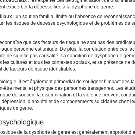
ychosociaux
: les expériences de stigmatisation, de discriminat
ent exacerber la détresse liée à la dysphorie de genre.
iliaux
: un soutien familial limité ou l’absence de reconnaissan
r les risques de détresse psychologique et de problèmes de s
 reconnaître que ces facteurs de risque ne sont pas des prédicte
 chaque personne est unique. De plus, la corrélation entre ces fac
re ne signifie pas causalité. La condition de dysphorie de genr
s les cultures et tous les contextes sociaux, et sa présence ne 
de facteurs de risque identifiables.
ologie, il est également primordial de souligner l’impact des fa
ien-être mental et physique des personnes transgenres. Les étud
que de soutien, la discrimination et la violence peuvent condu
e dépression, d’anxiété et de comportements suicidaires chez le
iques de genre.
 psychologique
stique de la dysphorie de genre est généralement approfondie