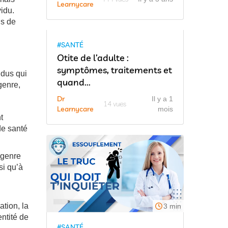
Learnycare
idu.
ns de
4 min
#SANTÉ
Otite de l’adulte :
symptômes, traitements et
idus qui
quand...
genre,
Dr
Il y a 1
14 vues
Learnycare
mois
t
de santé
e genre
si qu’à
ation, la
3 min
entité de
#SANTÉ