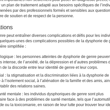
 un plan de traitement adapté aux besoins spécifiques de l’indiv
 menées par des professionnels formés et sensibles aux questio
re de soutien et de respect de la personne.
tions
re peut entraîner diverses complications et défis pour les indiv
i quelques-unes des complications possibles de la dysphorie de 
re simplifiée :
logique : les personnes atteintes de dysphorie de genre peuven
ss intense, de l’anxiété, de la dépression et d’autres problèmes 
 de la discorde entre leur identité de genre et leur corps.
al : la stigmatisation et la discrimination liées à la dysphorie d
à l’isolement social, à l’aliénation de la famille et des amis, ain
établir des relations saines.
nté mentale : les individus dysphoriques de genre sont plus
aire face à des problèmes de santé mentale, tels que l’automutil
de ou la toxicomanie, en raison de leur lutte pour trouver leur id