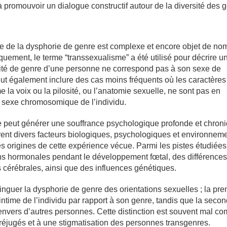
promouvoir un dialogue constructif autour de la diversité des 
e de la dysphorie de genre est complexe et encore objet de n
quement, le terme “transsexualisme” a été utilisé pour décrire u
ntité de genre d’une personne ne correspond pas à son sexe de
ut également inclure des cas moins fréquents où les caractères
la voix ou la pilosité, ou l’anatomie sexuelle, ne sont pas en
 sexe chromosomique de l’individu.
 peut générer une souffrance psychologique profonde et chroni
orent divers facteurs biologiques, psychologiques et environnem
s origines de cette expérience vécue. Parmi les pistes étudiées
ons hormonales pendant le développement fœtal, des différence
s cérébrales, ainsi que des influences génétiques.
istinguer la dysphorie de genre des orientations sexuelles ; la pr
 intime de l’individu par rapport à son genre, tandis que la seco
e envers d’autres personnes. Cette distinction est souvent mal co
réjugés et à une stigmatisation des personnes transgenres.