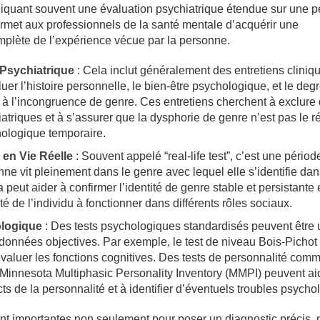
pliquant souvent une évaluation psychiatrique étendue sur une p
rmet aux professionnels de la santé mentale d’acquérir une
lète de l’expérience vécue par la personne.
 Psychiatrique
: Cela inclut généralement des entretiens cliniq
uer l’histoire personnelle, le bien-être psychologique, et le deg
 à l’incongruence de genre. Ces entretiens cherchent à exclure 
atriques et à s’assurer que la dysphorie de genre n’est pas le ré
hologique temporaire.
 en Vie Réelle
: Souvent appelé “real-life test”, c’est une périod
nne vit pleinement dans le genre avec lequel elle s’identifie dan
 peut aider à confirmer l’identité de genre stable et persistante 
té de l’individu à fonctionner dans différents rôles sociaux.
ologique
: Des tests psychologiques standardisés peuvent être u
 données objectives. Par exemple, le test de niveau Bois-Pichot
 évaluer les fonctions cognitives. Des tests de personnalité comm
Minnesota Multiphasic Personality Inventory (MMPI) peuvent ai
ts de la personnalité et à identifier d’éventuels troubles psycho
nt importantes non seulement pour poser un diagnostic précis, 