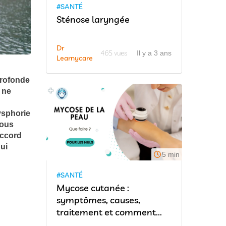
#SANTÉ
Sténose laryngée
Dr
465 vues
Il y a 3 ans
Learnycare
profonde
 ne
ysphorie
nous
accord
qui
5 min
#SANTÉ
Mycose cutanée :
symptômes, causes,
traitement et comment...