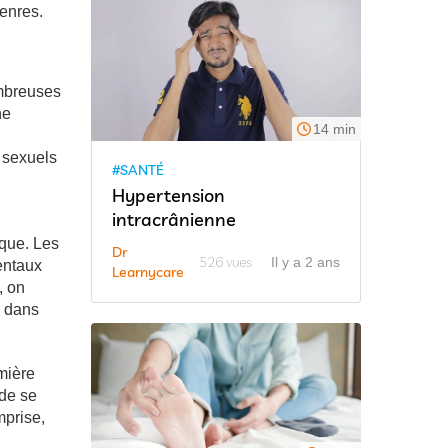
genres.
ombreuses
ne
14 min
 sexuels
#SANTÉ
Hypertension
intracrânienne
que. Les
Dr
526 vues
Il y a 2 ans
entaux
Learnycare
, on
s dans
emière
nde se
mprise,