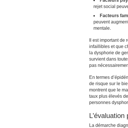
Facteurs ps
rejet social peuv
Facteurs fam
peuvent augmente
mentale.
Il est important de
infaillibles et que
la dysphorie de gen
survient dans toute
pas nécessairement 
En termes d’épidémi
de risque sur le b
montrent que le man
taux plus élevés d
personnes dysphor
L’évaluation
La démarche diagno