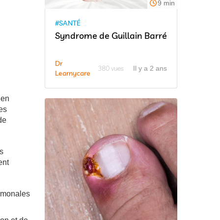
9 min
#SANTÉ
Syndrome de Guillain Barré
Dr
380 vues
Il y a 2 ans
Learnycare
 en
es
de
s
ent
ormonales