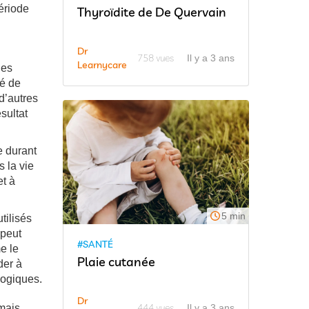
ériode
Thyroïdite de De Quervain
Dr
758 vues
Il y a 3 ans
Learnycare
ues
ré de
d’autres
sultat
e durant
s la vie
et à
5 min
tilisés
 peut
#SANTÉ
e le
Plaie cutanée
der à
logiques.
Dr
444 vues
mais
Il y a 3 ans