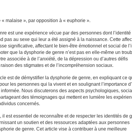
 « malaise », par opposition à « euphorie ».
nre est une expérience vécue par des personnes dont l’identité
 pas au sexe qui leur a été assigné à la naissance. Cette affec
se significative, affectant le bien-être émotionnel et social de l’
 noter que la dysphorie de genre n’est pas en elle-même un troub
tre associée à de l’anxiété, de la dépression ou d’autres défis
raison des stigmates et de l’incompréhension sociaux.
rticle est de démystifier la dysphorie de genre, en expliquant ce 
 pour les personnes qui la vivent et en soulignant l’importance d
et informée. Nous discuterons des aspects psychologiques, socia
partageant des témoignages qui mettent en lumière les expérie
ndividus concernés.
 il est essentiel de reconnaître et de respecter les identités de 
urnissant un soutien et des ressources adaptées aux personnes
phorie de genre. Cet article vise à contribuer à une meilleure