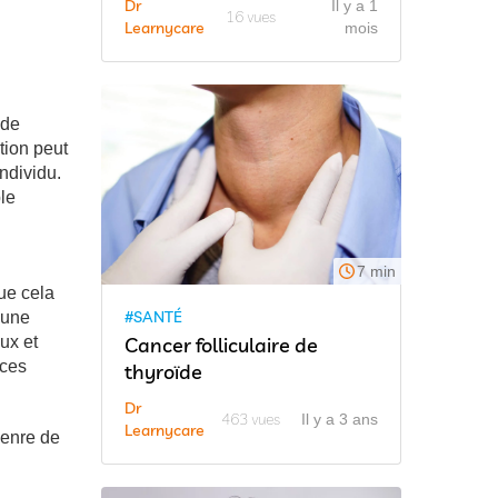
Dr
Il y a 1
16 vues
Learnycare
mois
 de
tion peut
individu.
le
7 min
que cela
#SANTÉ
’une
Cancer folliculaire de
ux et
nces
thyroïde
Dr
463 vues
Il y a 3 ans
Learnycare
genre de