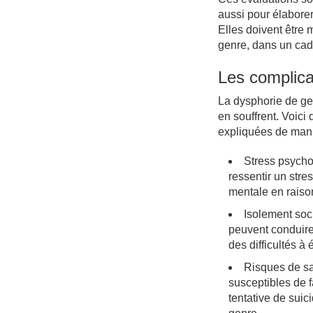
aussi pour élaborer
Elles doivent être
genre, dans un cad
Les complica
La dysphorie de gen
en souffrent. Voic
expliquées de maniè
Stress psycho
ressentir un stre
mentale en raison
Isolement soci
peuvent conduire 
des difficultés à 
Risques de sa
susceptibles de f
tentative de suici