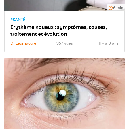
6 min
#SANTÉ
Érythème noueux : symptômes, causes,
traitement et évolution
Dr Learnycare
957 vues
Il y a 3 ans