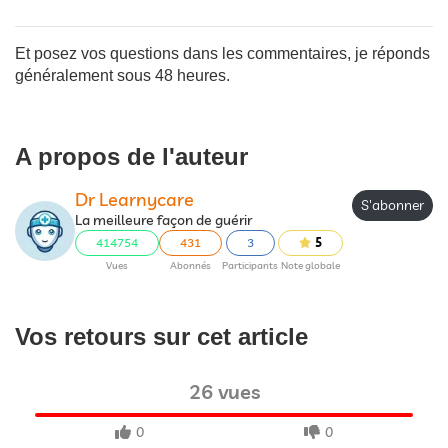
Et posez vos questions dans les commentaires, je réponds
généralement sous 48 heures.
A propos de l'auteur
Dr Learnycare
S'abonner
La meilleure façon de guérir
414754
431
3
5
Vues
Abonnés
Participants
Note globale
Vos retours sur cet article
26 vues
0
0