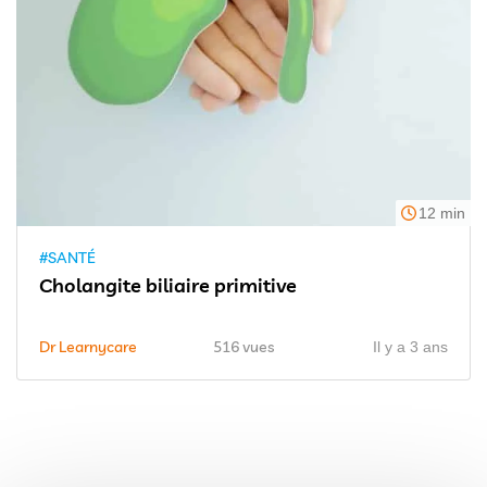
12 min
#SANTÉ
Cholangite biliaire primitive
Dr Learnycare
516 vues
Il y a 3 ans