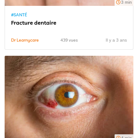
3 min
#SANTÉ
Fracture dentaire
Dr Learnycare
439 vues
Il y a 3 ans
4 min