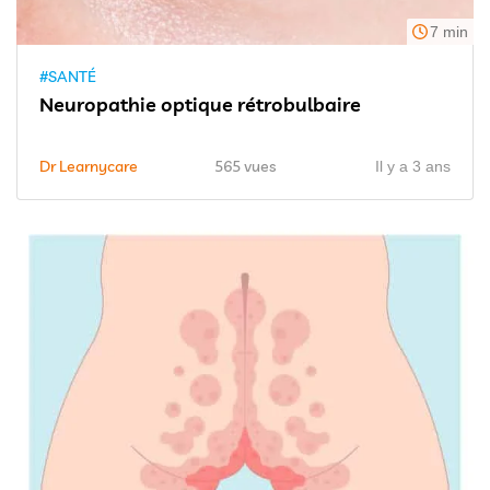
7 min
#SANTÉ
Neuropathie optique rétrobulbaire
Dr Learnycare
565 vues
Il y a 3 ans