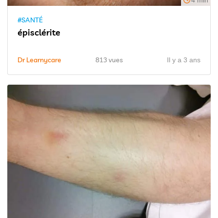
#SANTÉ
épisclérite
Dr Learnycare
813 vues
Il y a 3 ans