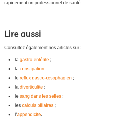
rapidement un professionnel de santé.
Lire aussi
Consultez également nos articles sur :
la
gastro-entérite
;
la
constipation
;
le
reflux gastro-œsophagien
;
la
diverticulite
;
le
sang dans les selles
;
les
calculs biliaires
;
l’
appendicite
.