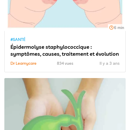
6 min
#SANTÉ
Épidermolyse staphylococcique :
symptômes, causes, traitement et évolution
Dr Learnycare
834 vues
Il y a 3 ans