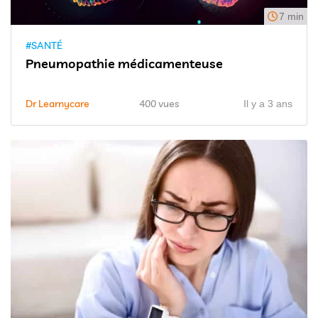
7 min
#SANTÉ
Pneumopathie médicamenteuse
Dr Learnycare
400 vues
Il y a 3 ans