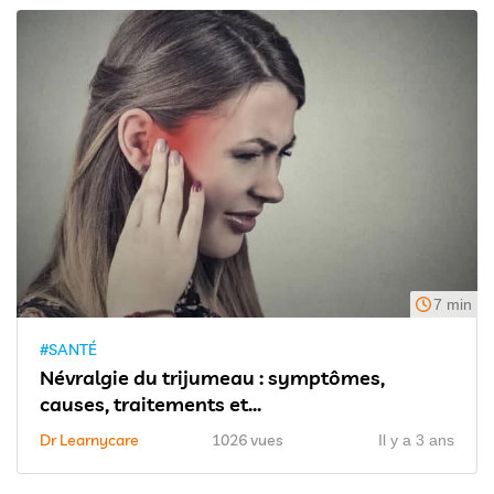
7 min
#SANTÉ
Névralgie du trijumeau : symptômes,
causes, traitements et...
Dr Learnycare
1026 vues
Il y a 3 ans