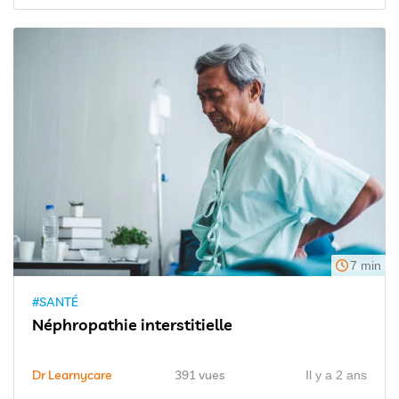
7 min
#SANTÉ
Néphropathie interstitielle
Dr Learnycare
391 vues
Il y a 2 ans