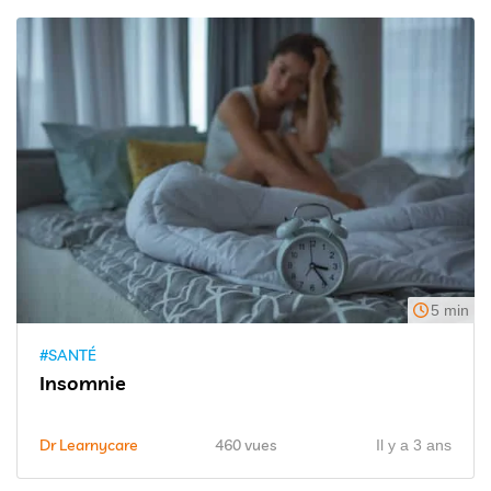
5 min
#SANTÉ
Insomnie
Dr Learnycare
460 vues
Il y a 3 ans