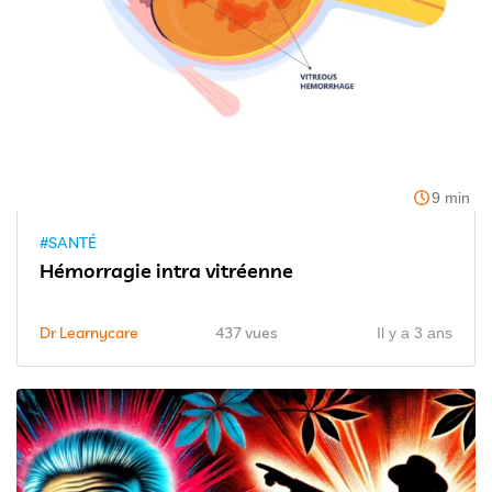
9 min
#SANTÉ
Hémorragie intra vitréenne
Dr Learnycare
437 vues
Il y a 3 ans