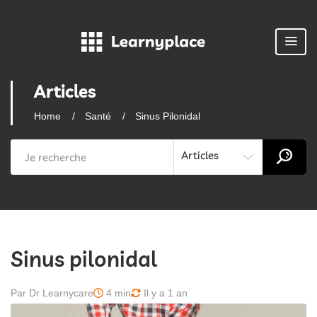
Articles
Home
Santé
Sinus Pilonidal
Articles
Sinus pilonidal
Par Dr Learnycare
4 min
Il y a 1 an