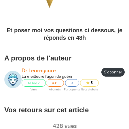
Et posez moi vos questions ci dessous, je
réponds en 48h
A propos de l'auteur
Dr Learnycare
S'abonner
La meilleure façon de guérir
414617
431
3
5
Vues
Abonnés
Participants
Note globale
Vos retours sur cet article
428 vues