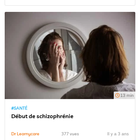
13 min
#SANTÉ
Début de schizophrénie
Dr Learnycare
377 vues
Il y a 3 ans