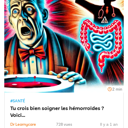
2 min
#SANTÉ
Tu crois bien soigner les hémorroïdes ?
Voici...
Dr Learnycare
728 vues
Il y a 1 an