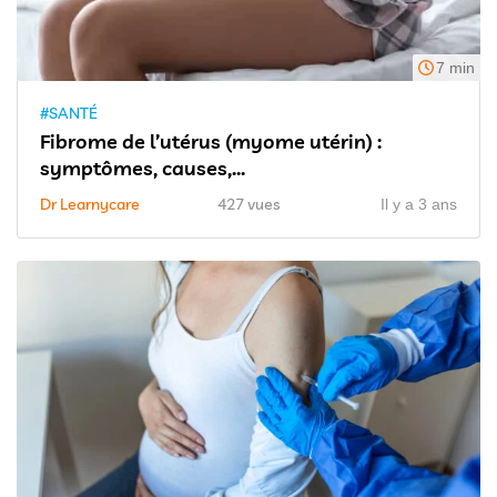
7 min
#SANTÉ
Fibrome de l’utérus (myome utérin) :
symptômes, causes,...
Dr Learnycare
427 vues
Il y a 3 ans