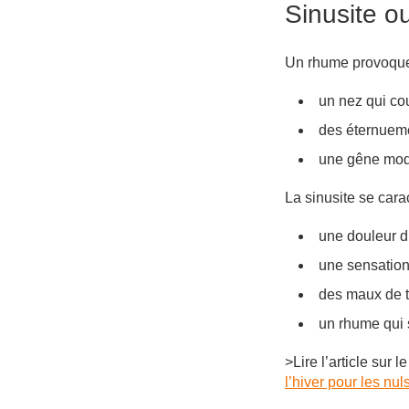
Sinusite o
Un rhume provoque
un nez qui cou
des éternueme
une gêne mod
La sinusite se cara
une douleur d
une sensation
des maux de tê
un rhume qui 
>Lire l’article sur l
l’hiver pour les nul