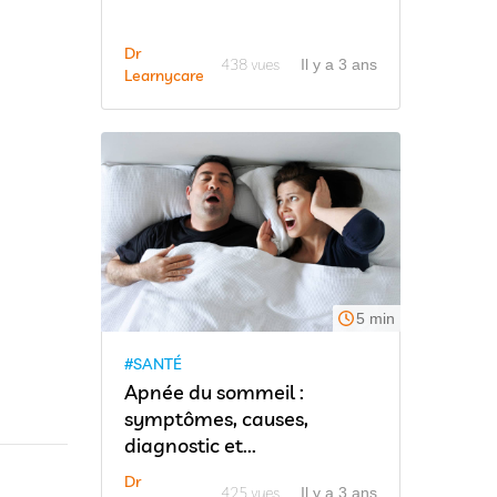
Dr
438 vues
Il y a 3 ans
Learnycare
5 min
#SANTÉ
Apnée du sommeil :
symptômes, causes,
diagnostic et...
Dr
425 vues
Il y a 3 ans