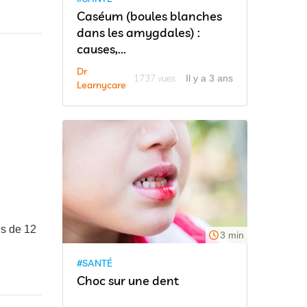
Caséum (boules blanches
dans les amygdales) :
causes,...
Dr
1737 vues
Il y a 3 ans
Learnycare
us de 12
3 min
#SANTÉ
Choc sur une dent