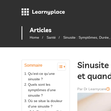
Articles
Home
Santé
Sinusite : Symptômes, Durée,.
Sinusite
Sommaire
et quand
Qu’est-ce qu’une
sinusite ?
Quels sont les
Par Dr Learnycare
symptômes d’une
sinusite ?
Où se situe la douleur
d’une sinusite ?