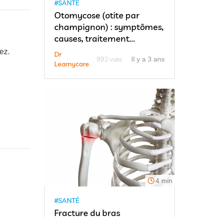
#SANTÉ
Otomycose (otite par
champignon) : symptômes,
causes, traitement...
ez.
Dr
892 vues
Il y a 3 ans
Learnycare
4 min
#SANTÉ
Fracture du bras