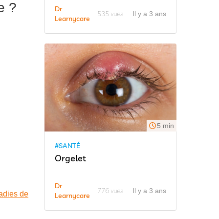
e ?
Dr
535 vues
Il y a 3 ans
Learnycare
5 min
#SANTÉ
Orgelet
Dr
776 vues
Il y a 3 ans
adies de
Learnycare