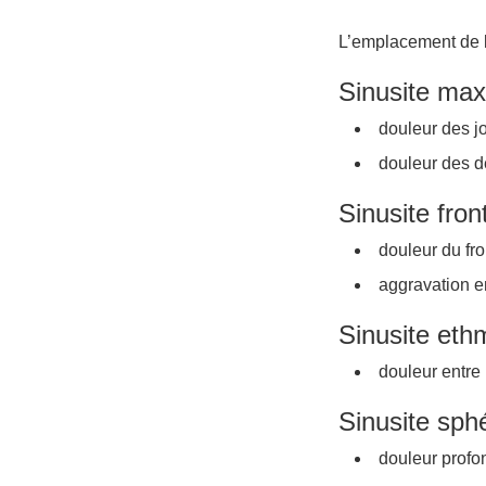
L’emplacement de l
Sinusite maxi
douleur des j
douleur des d
Sinusite fron
douleur du fro
aggravation e
Sinusite eth
douleur entre 
Sinusite sph
douleur profo