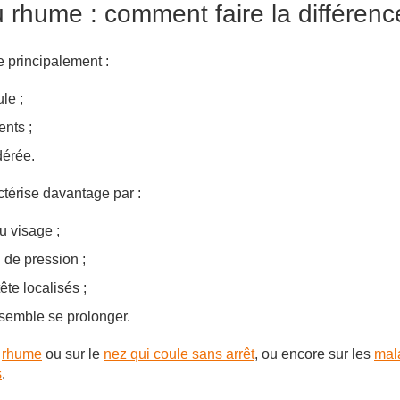
u rhume : comment faire la différenc
 principalement :
le ;
nts ;
érée.
ctérise davantage par :
u visage ;
 de pression ;
te localisés ;
semble se prolonger.
e
rhume
ou sur le
nez qui coule sans arrêt
, ou encore sur les
mal
s
.