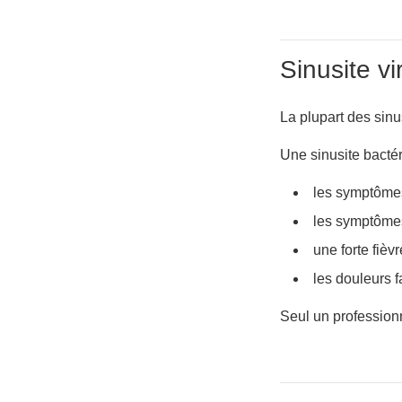
Sinusite v
La plupart des sinus
Une sinusite bactér
les symptômes 
les symptômes
une forte fièvr
les douleurs 
Seul un professionn