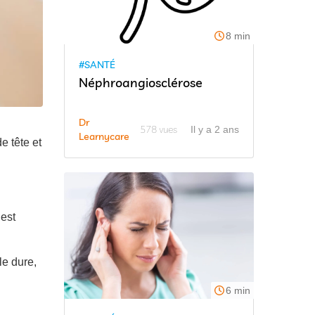
8 min
#SANTÉ
Néphroangiosclérose
Dr
578 vues
Il y a 2 ans
Learnycare
e tête et
 est
le dure,
6 min