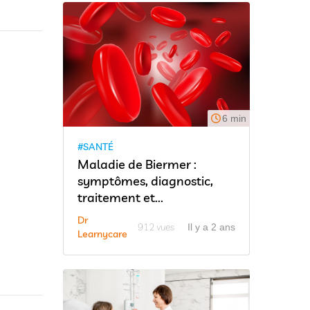
6 min
#SANTÉ
Maladie de Biermer :
symptômes, diagnostic,
traitement et...
Dr
912 vues
Il y a 2 ans
Learnycare