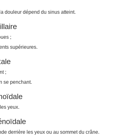
a douleur dépend du sinus atteint.
llaire
oues ;
ents supérieures.
tale
nt ;
n se penchant.
moïdale
les yeux.
énoïdale
nde derrière les yeux ou au sommet du crâne.