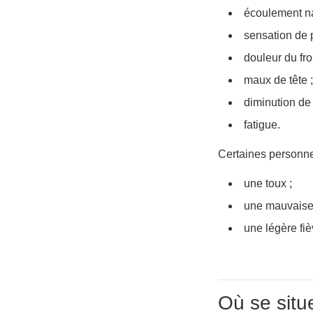
écoulement na
sensation de 
douleur du fro
maux de tête ;
diminution de 
fatigue.
Certaines personne
une toux ;
une mauvaise 
une légère fiè
Où se situ