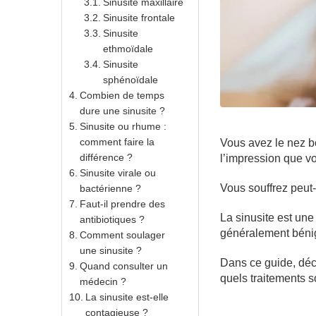
Sinusite maxillaire
Sinusite frontale
Sinusite
ethmoïdale
Sinusite
sphénoïdale
Combien de temps
dure une sinusite ?
Sinusite ou rhume :
comment faire la
Vous avez le nez b
différence ?
l’impression que v
Sinusite virale ou
Vous souffrez peut-
bactérienne ?
Faut-il prendre des
La sinusite est une
antibiotiques ?
généralement bénig
Comment soulager
une sinusite ?
Dans ce guide, déc
Quand consulter un
quels traitements s
médecin ?
La sinusite est-elle
contagieuse ?