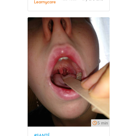
Learnycare
5 min
#SANTÉ