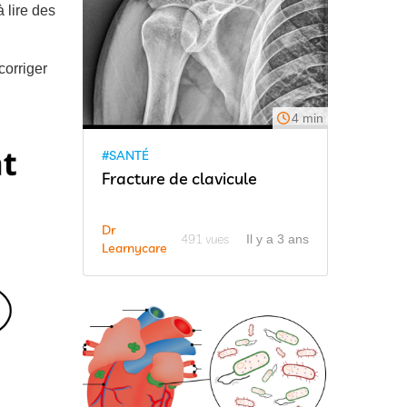
 lire des
corriger
4 min
#SANTÉ
Fracture de clavicule
Dr
491 vues
Il y a 3 ans
Learnycare