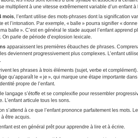
s se multiplient à une vitesse extrêmement variable d’un enfant à l
4 mois
, l’enfant utilise des mots-phrases dont la signification var
e et l’intonation. Par exemple, « balle » pourra signifier « donne
t ma balle ». C’est en général le stade auquel l’enfant apprend p
 On parle de période d’explosion lexicale.
ans
apparaissent les premières ébauches de phrases. Compren
les deviennent progressivement plus complexes. L’enfant utilis
.
rivent les phrases à trois éléments (sujet, verbe et complément).
âge qu’apparaît le « je », qui marque une étape importante dans
’identité propre de l’enfant.
 le langage s’étoffe et se complexifie pour ressembler progress
. L’enfant articule tous les sons.
 on s’attend à ce que l’enfant prononce parfaitement les mots. Le
à être acquis.
’enfant est en général prêt pour apprendre à lire et à écrire.