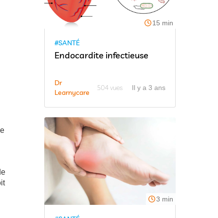
15 min
#SANTÉ
Endocardite infectieuse
Dr
504 vues
Il y a 3 ans
Learnycare
de
de
it
3 min