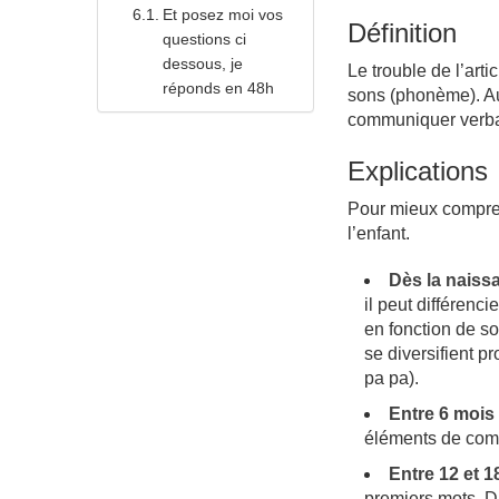
Et posez moi vos
Définition
questions ci
dessous, je
Le trouble de l’art
réponds en 48h
sons (phonème). Autr
communiquer verb
Explications
Pour mieux compren
l’enfant.
Dès la naiss
il peut différenc
en fonction de son
se diversifient p
pa pa).
Entre 6 mois 
éléments de commu
Entre 12 et 1
premiers mots. D’