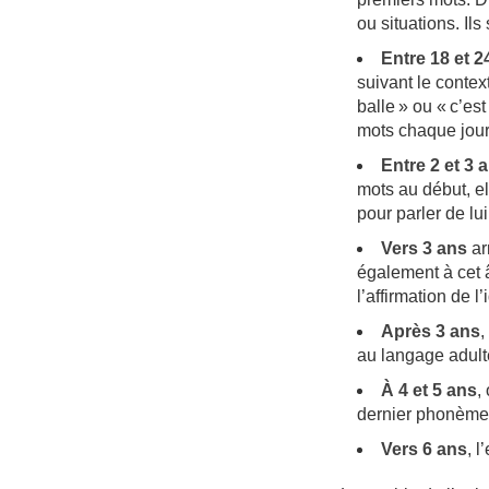
ou situations. Il
Entre 18 et 2
suivant le context
balle » ou « c’es
mots chaque jour.
Entre 2 et 3 
mots au début, el
pour parler de lui
Vers 3 ans
ar
également à cet 
l’affirmation de l
Après 3 ans
,
au langage adulte
À 4 et 5 ans
,
dernier phonème 
Vers 6 ans
, l