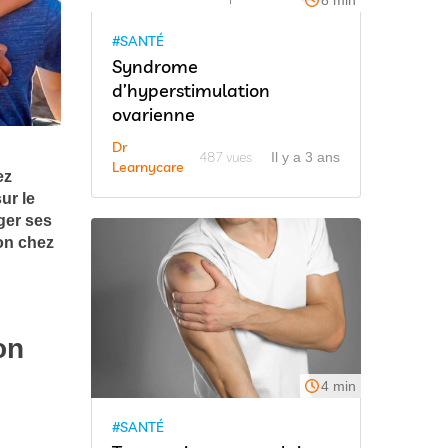
8 min
#SANTÉ
Syndrome
d’hyperstimulation
ovarienne
Dr
487 vues
Il y a 3 ans
Learnycare
ez
ur le
ger ses
ion chez
on
4 min
#SANTÉ