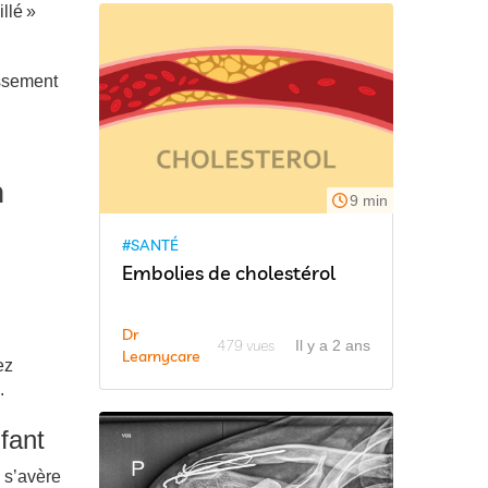
llé »
issement
n
9 min
#SANTÉ
Embolies de cholestérol
Dr
479 vues
Il y a 2 ans
Learnycare
ez
.
nfant
e s’avère