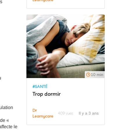
es
10 min
u
#SANTÉ
Trop dormir
ulation
Dr
409 vues
Il y a 3 ans
Learnycare
 de «
ffecte le