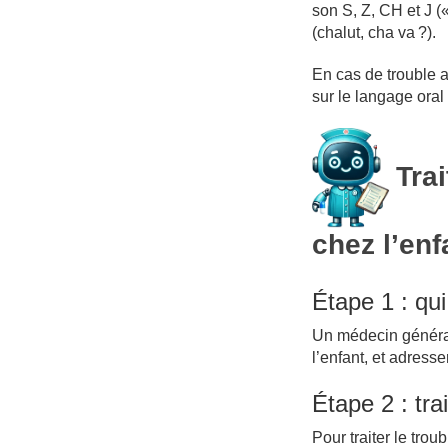
son S, Z, CH et J («
(chalut, cha va ?).
En cas de trouble ar
sur le langage oral 
Trai
chez l’enf
Étape 1 : qui
Un médecin générali
l’enfant, et adresse
Étape 2 : tra
Pour traiter le tro