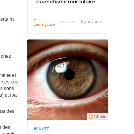
Traumatisme musculaire
Dr
certains
523 vues
Il y a 3 ans
Learnycare
 chez
maine et
 ses cris
Ces sons
) et (pa
par des
14 min
.
n des
#SANTÉ
s objets