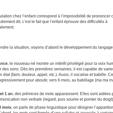
iculation chez l’enfant correspond à l’impossibilité de prononcer 
ement dit, c’est le fait que l’enfant éprouve des difficultés à
alement.
dre la situation, voyons d’abord le développement du langage
ance
, le nouveau-né montre un intérêt privilégié pour la voix hu
ier des sons. Dès les premières semaines, il est capable de varier
 état (faim, douleur, appel, etc.). Aussi, il vocalise et babille. 
rogressivement pour aboutir, vers 6 mois, au babillage (ma ma ma
et 1 an
, des prémices de mots apparaissent. Elles sont aidées 
nication non verbale (regard, puis sourire et pointer du doigt)
8 mois
, on parle de phase linguistique pour désigner l’apparitio
abord, les mots sont formés d’une syllabe et associés à certain