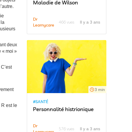
Maladie de Wilson
’autre.
ie
Dr
466 vues
 la
Il y a 3 ans
Learnycare
lusieurs
ant deux
e « moi »
 C’est
ivement
3 min
#SANTÉ
 R est le
Personnalité histrionique
Dr
576 vues
Il y a 3 ans
Learnycare